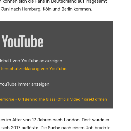
h können sich die Fans in Deutschland auf insgesamt
 Juni nach Hamburg, Köln und Berlin kommen.
 Inhalt von YouTube anzuzeigen.
tenschutzerklärung von YouTube
.
 YouTube immer anzeigen
rhorse – Girl Behind The Glass (Official Video)“ direkt öffnen
 es im Alter von 17 Jahren nach London. Dort wurde er
 sich 2017 auflöste. Die Suche nach einem Job brachte