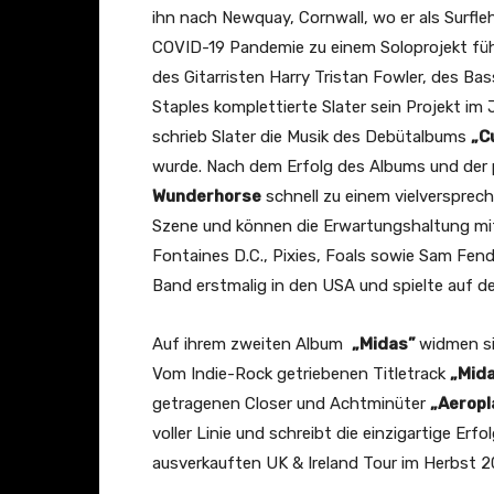
i
ihn nach Newquay, Cornwall, wo er als Surfle
r
COVID-19 Pandemie zu einem Soloprojekt füh
l
des Gitarristen Harry Tristan Fowler, des B
B
Staples komplettierte Slater sein Projekt im
e
schrieb Slater die Musik des Debütalbums
„C
h
wurde. Nach dem Erfolg des Albums und der 
i
Wunderhorse
schnell zu einem vielversprec
n
Szene und können die Erwartungshaltung mi
d
Fontaines D.C., Pixies, Foals sowie Sam Fen
T
Band erstmalig in den USA und spielte auf d
h
e
Auf ihrem zweiten Album
„Midas”
widmen s
G
Vom Indie-Rock getriebenen Titletrack
„Mid
l
getragenen Closer und Achtminüter
„Aerop
a
voller Linie und schreibt die einzigartige Erf
s
ausverkauften UK & Ireland Tour im Herbst 2
s