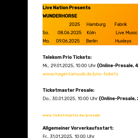
(
Live Nation Presents
O
WUNDERHORSE
f
Mo. 02.06.
2025 Hamburg Fabrik
f
So. 08.06.2025 Köln Live Music H
i
Mo. 09.06.2025 Berlin Huxleys
c
i
Telekom Prio Tickets:
a
Mi., 29.01.2025, 10:00 Uhr
(Online-Presale, 
l
www.magentamusik.de/prio-tickets
V
Ticketmaster Presale:
i
Do., 30.01.2025, 10:00 Uhr
(Online-Presale,
d
e
o
www.ticketmaster.de/presale
)
Allgemeiner Vorverkaufsstart:
“
Fr., 31.01.2025, 10:00 Uhr