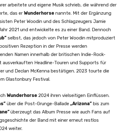
hrer arbeitete und eigene Musik schrieb, die während der
rte, das er
Wunderhorse
nannte. Mit der Ergänzung
assisten Peter Woodin und des Schlagzeugers Jamie
 Jahr 2021 und entwickelte es zu einer Band. Dennoch
ub“
selbst, das jedoch von Peter Woodin mitproduziert
positiven Rezeption in der Presse werden
henden Namen innerhalb der britischen Indie-Rock-
t ausverkauften Headline-Touren und Supports für
der und Declan McKenna bestätigen. 2023 tourte die
em Glastonbury Festival.
ich
Wunderhorse
2024 ihren vielseitigen Einflüssen.
as“
über die Post-Grunge-Ballade
„Arizona“
bis zum
lane“
überzeugt das Album Presse wie auch Fans auf
olgsgeschichte der Band mit einer erneut restlos
024 weiter.