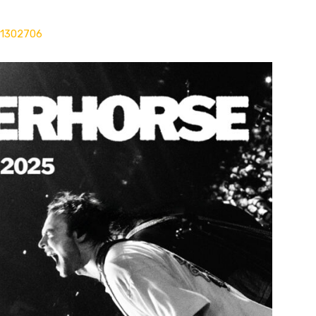
p1302706