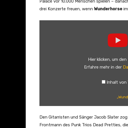
Palace vor 10.000 Menschen spielen – danac
drei Konzerte freuen, wenn
Wunderhorse
im
„
W
u
n
d
Hier klicken, um den
e
Erfahre mehr in der
Da
r
h
Inhalt von
o
r
„Wunde
s
e
–
Den Gitarristen und Sänger Jacob Slater zog
G
Frontmann des Punk Trios Dead Pretties, die