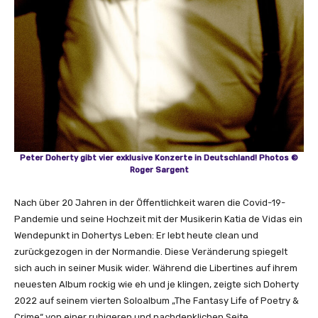
v
o
n
Y
o
u
T
u
b
e
Peter Doherty gibt vier exklusive Konzerte in Deutschland! Photos ©
Roger Sargent
a
n
Nach über 20 Jahren in der Öffentlichkeit waren die Covid-19-
z
Pandemie und seine Hochzeit mit der Musikerin Katia de Vidas ein
e
Wendepunkt in Dohertys Leben: Er lebt heute clean und
i
zurückgezogen in der Normandie. Diese Veränderung spiegelt
g
sich auch in seiner Musik wider. Während die Libertines auf ihrem
e
neuesten Album rockig wie eh und je klingen, zeigte sich Doherty
n
2022 auf seinem vierten Soloalbum „The Fantasy Life of Poetry &
Crime“ von einer ruhigeren und nachdenklichen Seite.