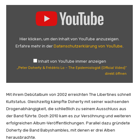
„
P
e
t
e
Hier klicken, um den Inhalt von YouTube anzuzeigen.
r
Erfahre mehr in der
Datenschutzerklärung von YouTube
.
D
o
Inhalt von YouTube immer anzeigen
h
„Peter Doherty & Frédéric Lo – The Epidemiologist (Official Video)“
e
direkt öffnen
r
t
y
Mit ihrem Debütalbum von 2002 erreichten The Libertines schnell
&
Kultstatus. Gleichzeitig kämpfte Doherty mit seiner wachsenden
F
Drogenabhängigkeit, die schließlich zu seinem Ausschluss aus
r
der Band führte. Doch 2010 kam es zur Versöhnung und weiteren
é
erfolgreichen Album-Veröffentlichungen. Parallel dazu gründete
d
Doherty die Band Babyshambles, mit denen er drei Alben
é
herausbrachte.