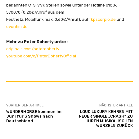
bekannten CTS-VVK Stellen sowie unter der Hotline 01806 –
570070 (0,20€/Anruf aus dem
Festnetz, Mobilfunk max. 0,60€/Anruf), auf
fkpscorpio.de
und
eventim.de
.
Mehr zu Peter Doherty unter:
originals.com/peterdoherty
youtube.com/c/PeterDohertyOfficial
VORHERIGER ARTIKEL
NÄCHSTER ARTIKEL
WUNDERHORSE kommen im
LOUD LUXURY KEHREN MIT
Juni für 3 Shows nach
NEUER SINGLE „CRASH“ ZU
Deutschland
IHREN MUSIKALISCHEN
WURZELN ZURÜCK