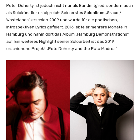
r
Peter Doherty ist jedoch nicht nur als Bandmitglied, sondern auch
i
als Solokünstler erfolgreich: Sein erstes Soloalbum „Grace /
c
Wastelands“ erschien 2009 und wurde für die poetischen,
L
introspektiven Lyrics gefeiert. 2016 lebte er mehrere Monate in
o
Hamburg und nahm dort das Album „Hamburg Demonstrations“
–
auf. Ein weiteres Highlight seiner Soloarbeit ist das 2019
T
erschienene Projekt „Pete Doherty and the Puta Madres“.
h
e
E
p
i
d
e
m
i
o
l
o