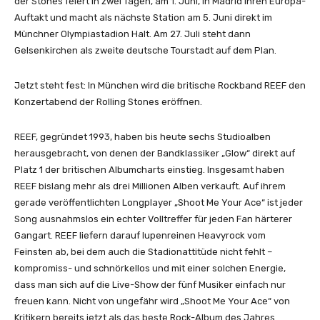
der Stones feiert in zwei Tagen, am 1. Juni, in Madrid ihren Europa-
Auftakt und macht als nächste Station am 5. Juni direkt im
Münchner Olympiastadion Halt. Am 27. Juli steht dann
Gelsenkirchen als zweite deutsche Tourstadt auf dem Plan.
Jetzt steht fest: In München wird die britische Rockband REEF den
Konzertabend der Rolling Stones eröffnen.
REEF, gegründet 1993, haben bis heute sechs Studioalben
herausgebracht, von denen der Bandklassiker „Glow“ direkt auf
Platz 1 der britischen Albumcharts einstieg. Insgesamt haben
REEF bislang mehr als drei Millionen Alben verkauft. Auf ihrem
gerade veröffentlichten Longplayer „Shoot Me Your Ace“ ist jeder
Song ausnahmslos ein echter Volltreffer für jeden Fan härterer
Gangart. REEF liefern darauf lupenreinen Heavyrock vom
Feinsten ab, bei dem auch die Stadionattitüde nicht fehlt –
kompromiss- und schnörkellos und mit einer solchen Energie,
dass man sich auf die Live-Show der fünf Musiker einfach nur
freuen kann. Nicht von ungefähr wird „Shoot Me Your Ace“ von
Kritikern bereits jetzt als das beste Rock-Album des Jahres