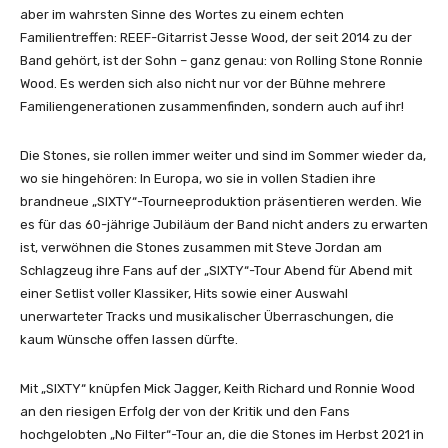
aber im wahrsten Sinne des Wortes zu einem echten
Familientreffen: REEF-Gitarrist Jesse Wood, der seit 2014 zu der
Band gehört, ist der Sohn – ganz genau: von Rolling Stone Ronnie
Wood. Es werden sich also nicht nur vor der Bühne mehrere
Familiengenerationen zusammenfinden, sondern auch auf ihr!
Die Stones, sie rollen immer weiter und sind im Sommer wieder da,
wo sie hingehören: In Europa, wo sie in vollen Stadien ihre
brandneue „SIXTY“-Tourneeproduktion präsentieren werden. Wie
es für das 60-jährige Jubiläum der Band nicht anders zu erwarten
ist, verwöhnen die Stones zusammen mit Steve Jordan am
Schlagzeug ihre Fans auf der „SIXTY“-Tour Abend für Abend mit
einer Setlist voller Klassiker, Hits sowie einer Auswahl
unerwarteter Tracks und musikalischer Überraschungen, die
kaum Wünsche offen lassen dürfte.
Mit „SIXTY“ knüpfen Mick Jagger, Keith Richard und Ronnie Wood
an den riesigen Erfolg der von der Kritik und den Fans
hochgelobten „No Filter“-Tour an, die die Stones im Herbst 2021 in