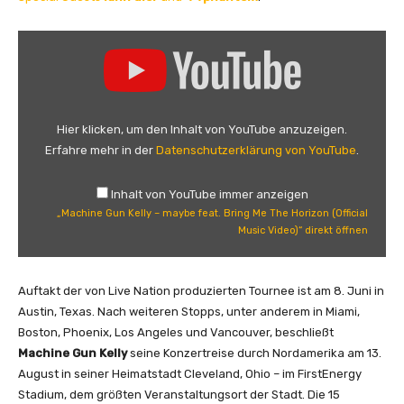
„
M
a
c
h
Hier klicken, um den Inhalt von YouTube anzuzeigen.
i
Erfahre mehr in der
Datenschutzerklärung von YouTube
.
n
e
Inhalt von YouTube immer anzeigen
G
„Machine Gun Kelly – maybe feat. Bring Me The Horizon (Official
u
Music Video)“ direkt öffnen
n
K
e
Auftakt der von Live Nation produzierten Tournee ist am 8. Juni in
l
Austin, Texas. Nach weiteren Stopps, unter anderem in Miami,
l
Boston, Phoenix, Los Angeles und Vancouver, beschließt
y
Machine Gun Kelly
seine Konzertreise durch Nordamerika am 13.
–
August in seiner Heimatstadt Cleveland, Ohio – im FirstEnergy
m
Stadium, dem größten Veranstaltungsort der Stadt. Die 15