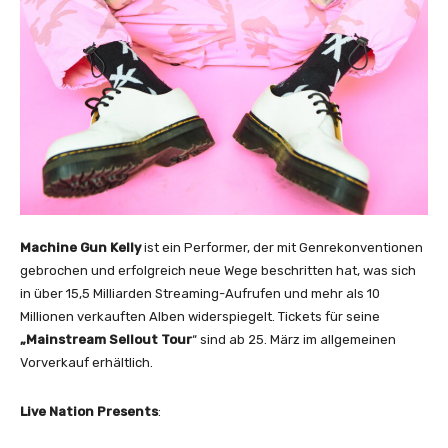
o
r
i
z
o
n
(
O
f
f
Machine Gun Kelly
ist ein Performer, der mit Genrekonventionen
i
gebrochen und erfolgreich neue Wege beschritten hat, was sich
c
in über 15,5 Milliarden Streaming-Aufrufen und mehr als 10
i
Millionen verkauften Alben widerspiegelt. Tickets für seine
a
„Mainstream Sellout Tour
“ sind ab 25. März im allgemeinen
l
Vorverkauf erhältlich.
M
u
Live Nation Presents
:
s
i