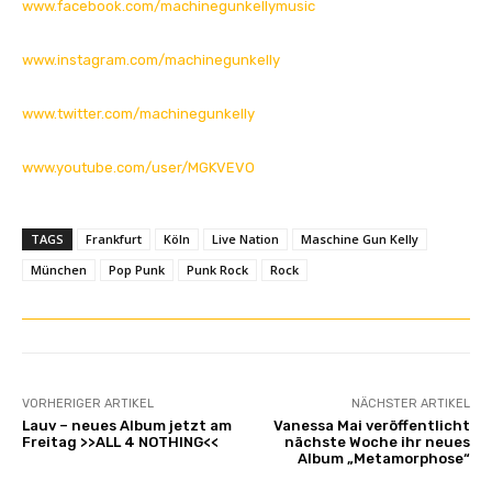
n
www.facebook.com/machinegunkellymusic
z
e
www.instagram.com/machinegunkelly
i
g
www.twitter.com/machinegunkelly
e
n
www.youtube.com/user/MGKVEVO
TAGS
Frankfurt
Köln
Live Nation
Maschine Gun Kelly
München
Pop Punk
Punk Rock
Rock
VORHERIGER ARTIKEL
NÄCHSTER ARTIKEL
Lauv – neues Album jetzt am
Vanessa Mai veröffentlicht
Freitag >>ALL 4 NOTHING<<
nächste Woche ihr neues
Album „Metamorphose“