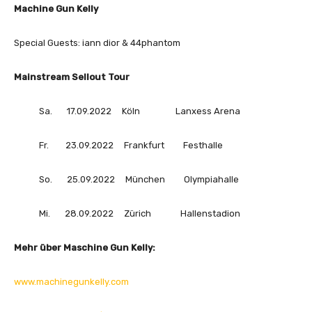
c
Machine Gun Kelly
V
i
Special Guests: iann dior & 44phantom
d
e
Mainstream Sellout Tour
o
)
Sa. 17.09.2022 Köln Lanxess Arena
“
v
Fr. 23.09.2022 Frankfurt Festhalle
o
n
So. 25.09.2022 München Olympiahalle
Y
o
Mi. 28.09.2022 Zürich Hallenstadion
u
T
Mehr über Maschine Gun Kelly:
u
b
e
www.machinegunkelly.com
a