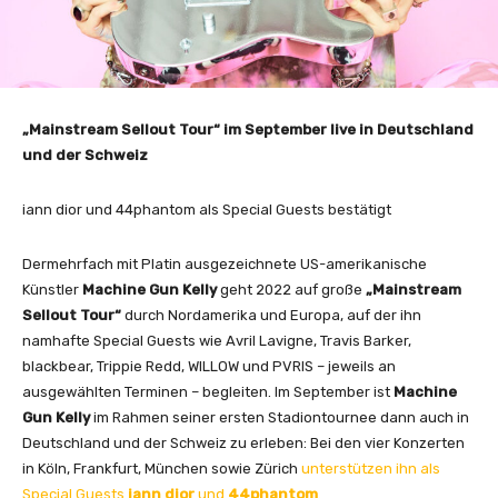
„Mainstream Sellout Tour“ im September live in Deutschland
und der Schweiz
iann dior und 44phantom als Special Guests bestätigt
Dermehrfach mit Platin ausgezeichnete US-amerikanische
Künstler
Machine Gun Kelly
geht 2022 auf große
„Mainstream
Sellout Tour“
durch Nordamerika und Europa, auf der ihn
namhafte Special Guests wie Avril Lavigne, Travis Barker,
blackbear, Trippie Redd, WILLOW und PVRIS – jeweils an
ausgewählten Terminen – begleiten. Im September ist
Machine
Gun Kelly
im Rahmen seiner ersten Stadiontournee dann auch in
Deutschland und der Schweiz zu erleben: Bei den vier Konzerten
in Köln, Frankfurt, München sowie Zürich
unterstützen ihn als
Special Guests
iann dior
und
44phantom
.