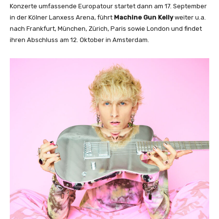
a
Konzerte umfassende Europatour startet dann am 17. September
y
in der Kölner Lanxess Arena, führt
Machine Gun Kelly
weiter u.a.
b
nach Frankfurt, München, Zürich, Paris sowie London und findet
e
ihren Abschluss am 12. Oktober in Amsterdam.
f
e
a
t
.
B
r
i
n
g
M
e
T
h
e
H