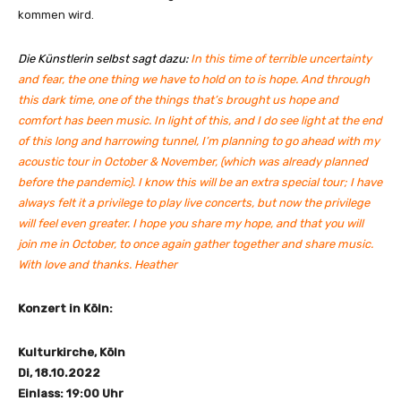
i
kommen wird.
a
l
Die Künstlerin selbst sagt dazu:
In this time of terrible uncertainty
V
and fear, the one thing we have to hold on to is hope. And through
i
this dark time, one of the things that’s brought us hope and
d
comfort has been music. In light of this, and I do see light at the end
e
of this long and harrowing tunnel, I’m planning to go ahead with my
o
acoustic tour in October & November, (which was already planned
)
before the pandemic). I know this will be an extra special tour; I have
“
always felt it a privilege to play live concerts, but now the privilege
v
will feel even greater. I hope you share my hope, and that you will
o
join me in October, to once again gather together and share music.
n
With love and thanks. Heather
Y
o
Konzert in Köln:
u
T
Kulturkirche, Köln
u
Di, 18.10.2022
b
Einlass: 19:00 Uhr
e