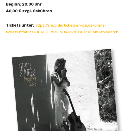
Beginn: 20:00 Uhr
a
40,00 € zzgl. Gebühren
n
z
Tickets unter:
https://shop.derticketservice.de/prime-
e
tickets.html?cs=HEATHER%20NOVA%20K%C3%B6ln&tt=search
i
g
e
n