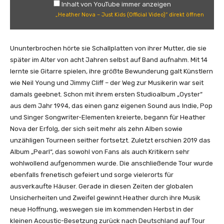
Inhalt von YouTube immer anzeigen
N
„Heather Nova – Just Kids (Official Video)“ direkt öffnen
o
v
a
Ununterbrochen hörte sie Schallplatten von ihrer Mutter, die sie
–
später im Alter von acht Jahren selbst auf Band aufnahm. Mit 14
J
lernte sie Gitarre spielen, ihre größte Bewunderung galt Künstlern
u
wie Neil Young und Jimmy Cliff – der Weg zur Musikerin war seit
s
damals geebnet. Schon mit ihrem ersten Studioalbum „Oyster“
t
aus dem Jahr 1994, das einen ganz eigenen Sound aus Indie, Pop
K
und Singer Songwriter-Elementen kreierte, begann für Heather
i
Nova der Erfolg, der sich seit mehr als zehn Alben sowie
d
unzähligen Tourneen seither fortsetzt. Zuletzt erschien 2019 das
s
Album „Pearl“, das sowohl von Fans als auch Kritikern sehr
(
wohlwollend aufgenommen wurde. Die anschließende Tour wurde
O
ebenfalls frenetisch gefeiert und sorge vielerorts für
f
ausverkaufte Häuser. Gerade in diesen Zeiten der globalen
f
Unsicherheiten und Zweifel gewinnt Heather durch ihre Musik
i
neue Hoffnung, weswegen sie im kommenden Herbst in der
c
kleinen Acoustic-Besetzung zurück nach Deutschland auf Tour