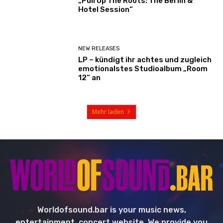
„Pull Up The Roots: The Berlin &
Hotel Session“
NEW RELEASES
LP – kündigt ihr achtes und zugleich
emotionalstes Studioalbum „Room
12“ an
Mehr laden
Worldofsound.bar is your music news,
entertainment, concert website. We provide you