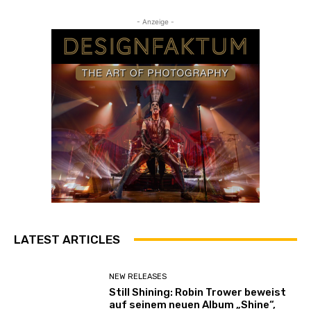
n
- Anzeige -
z
e
i
g
e
n
LATEST ARTICLES
NEW RELEASES
Still Shining: Robin Trower beweist
auf seinem neuen Album „Shine“,