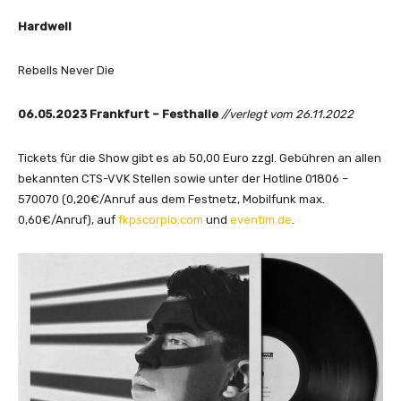
a
Hardwell
t
T
Rebells Never Die
o
m
06.05.2023 Frankfurt – Festhalle
//verlegt vom 26.11.2022
o
r
Tickets für die Show gibt es ab 50,00 Euro zzgl. Gebühren an allen
r
bekannten CTS-VVK Stellen sowie unter der Hotline 01806 –
o
570070 (0,20€/Anruf aus dem Festnetz, Mobilfunk max.
w
0,60€/Anruf), auf
fkpscorpio.com
und
eventim.de
.
l
a
n
d
2
0
2
2
[