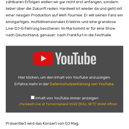
zählbaren Erfolgen wollen wir gar nicht erst anfangen, sondern
g
lieber über die Zukunft reden. Hardwell ist wieder da und geht mit
e
einer riesigen Produktion auf Welt-Tournee. Er will seinen Fans ein
n
einzigartiges, multidimensionales Erlebnis und eine grandiose
Live-DJ-Erfahrung bescheren. Im Mai kommt er für eine Show
nach Deutschland, genauer: nach Frankfurt in die Festhalle.
„
H
a
r
d
Hier klicken, um den Inhalt von YouTube anzuzeigen.
w
Erfahre mehr in der
Datenschutzerklärung von YouTube
.
e
l
Inhalt von YouTube immer anzeigen
l
„Hardwell Live at Tomorrowland 2022 [FULL SET]“ direkt öffnen
L
i
v
Präsentiert wird das Konzert von DJ Mag.
e