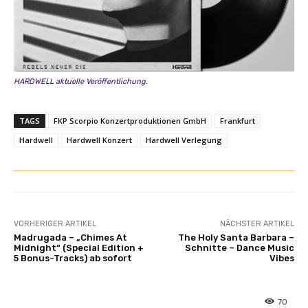
F
U
L
L
S
HARDWELL aktuelle Veröffentlichung.
E
T
]
TAGS
FKP Scorpio Konzertproduktionen GmbH
Frankfurt
“
Hardwell
Hardwell Konzert
Hardwell Verlegung
v
o
n
Y
o
VORHERIGER ARTIKEL
NÄCHSTER ARTIKEL
u
Madrugada – „Chimes At
The Holy Santa Barbara –
T
Midnight“ (Special Edition +
Schnitte – Dance Music
5 Bonus-Tracks) ab sofort
Vibes
u
b
e
70
a