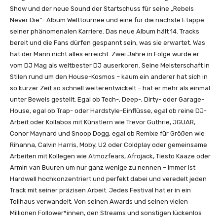
d
Show und der neue Sound der Startschuss für seine „Rebels
e
Never Die“- Album Welttournee und eine für die nächste Etappe
o
seiner phänomenalen Karriere. Das neue Album hält 14. Tracks
)
bereit und die Fans dürfen gespannt sein, was sie erwartet. Was
“
hat der Mann nicht alles erreicht. Zwei Jahre in Folge wurde er
v
vom DJ Mag als weltbester DJ auserkoren. Seine Meisterschaft in
o
Stilen rund um den House-Kosmos – kaum ein anderer hat sich in
n
so kurzer Zeit so schnell weiterentwickelt – hat er mehr als einmal
Y
unter Beweis gestellt. Egal ob Tech-, Deep-, Dirty- oder Garage-
o
House, egal ob Trap- oder Hardstyle-Einflüsse, egal ob reine DJ-
u
Arbeit oder Kollabos mit Künstlern wie Trevor Guthrie, JGUAR,
T
Conor Maynard und Snoop Dogg, egal ob Remixe für Größen wie
u
Rihanna, Calvin Harris, Moby, U2 oder Coldplay oder gemeinsame
b
Arbeiten mit Kollegen wie Atmozfears, Afrojack, Tiësto Kaaze oder
e
Armin van Buuren um nur ganz wenige zu nennen – immer ist
a
Hardwell hochkonzentriert und perfekt dabei und veredelt jeden
n
Track mit seiner präzisen Arbeit. Jedes Festival hat er in ein
z
Tollhaus verwandelt. Von seinen Awards und seinen vielen
e
Millionen Follower*innen, den Streams und sonstigen lückenlos
i