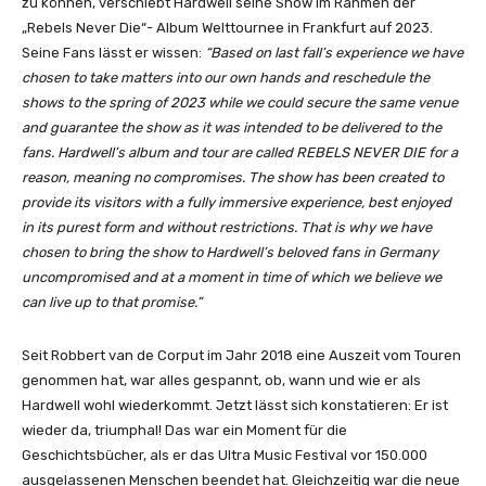
zu können, verschiebt Hardwell seine Show im Rahmen der
N
„Rebels Never Die“- Album Welttournee in Frankfurt auf 2023.
E
Seine Fans lässt er wissen:
“Based on last fall’s experience we have
V
chosen to take matters into our own hands and reschedule the
E
shows to the spring of 2023 while we could secure the same venue
R
and guarantee the show as it was intended to be delivered to the
D
fans. Hardwell’s album and tour are called REBELS NEVER DIE for a
I
reason, meaning no compromises. The show has been created to
E
provide its visitors with a fully immersive experience, best enjoyed
(
in its purest form and without restrictions. That is why we have
O
chosen to bring the show to Hardwell’s beloved fans in Germany
f
uncompromised and at a moment in time of which we believe we
f
can live up to that promise.”
i
c
Seit Robbert van de Corput im Jahr 2018 eine Auszeit vom Touren
i
genommen hat, war alles gespannt, ob, wann und wie er als
a
Hardwell wohl wiederkommt. Jetzt lässt sich konstatieren: Er ist
l
wieder da, triumphal! Das war ein Moment für die
V
Geschichtsbücher, als er das Ultra Music Festival vor 150.000
i
ausgelassenen Menschen beendet hat. Gleichzeitig war die neue