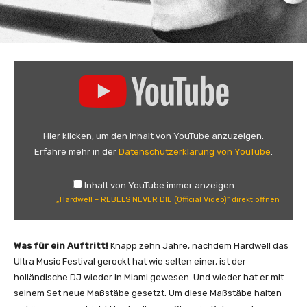
„
H
a
r
d
Hier klicken, um den Inhalt von YouTube anzuzeigen.
w
Erfahre mehr in der
Datenschutzerklärung von YouTube
.
e
l
Inhalt von YouTube immer anzeigen
l
„Hardwell – REBELS NEVER DIE (Official Video)“ direkt öffnen
–
R
E
Was für ein Auftritt!
Knapp zehn Jahre, nachdem Hardwell das
B
Ultra Music Festival gerockt hat wie selten einer, ist der
E
holländische DJ wieder in Miami gewesen. Und wieder hat er mit
L
seinem Set neue Maßstäbe gesetzt. Um diese Maßstäbe halten
S