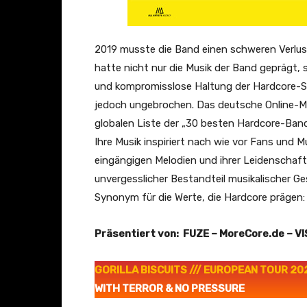
5
–
A
2019 musste die Band einen schweren Verlust 
R
hatte nicht nur die Musik der Band geprägt, 
T
und kompromisslose Haltung der Hardcore-Sze
E
jedoch ungebrochen. Das deutsche Online-Maga
C
globalen Liste der „30 besten Hardcore-Band
o
Ihre Musik inspiriert nach wie vor Fans und Mu
n
eingängigen Melodien und ihrer Leidenschaft f
c
unvergesslicher Bestandteil musikalischer Ge
e
Synonym für die Werte, die Hardcore präge
r
t
Präsentiert von: FUZE – MoreCore.de – V
“
v
GORILLA BISCUITS /// EUROPEAN TOUR 20
o
WITH TERROR & NO PRESSURE
n