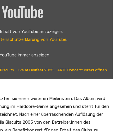
 Inhalt von YouTube anzuzeigen.
tenschutzerklärung von YouTube
.
 YouTube immer anzeigen
a Biscuits – live at Hellfest 2025 – ARTE Concert“ direkt öffnen
tzten sie einen weiteren Meilenstein. Das Album wird
lichung im Hardcore-Genre angesehen und steht für den
zeichnet. Nach einer überraschenden Auflösung der
la Biscuits 2005 von den Betreiber:innen des
 ein Benefizkonzert für den Erhalt des Clubs zu