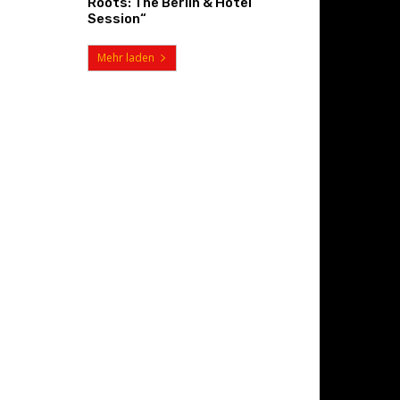
Roots: The Berlin & Hotel
Session“
Mehr laden