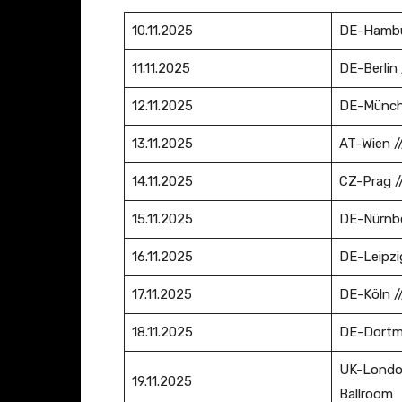
Y
10.11.2025
DE-Hambur
o
u
11.11.2025
DE-Berlin 
T
12.11.2025
DE-Münche
u
b
13.11.2025
AT-Wien /
e
14.11.2025
CZ-Prag //
a
n
15.11.2025
DE-Nürnbe
z
e
16.11.2025
DE-Leipzig
i
17.11.2025
DE-Köln //
g
e
18.11.2025
DE-Dortm
n
UK-London 
19.11.2025
Ballroom