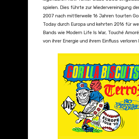
i
spielen. Dies führte zur Wiedervereinigung 
v
2007 nach mittlerweile 16 Jahren tourten Gori
e
Today durch Europa und kehrten 2016 für w
a
Bands wie Modern Life Is War, Touché Amoré 
t
von ihrer Energie und ihrem Einfluss verloren
H
e
l
l
f
e
s
t
2
0
2