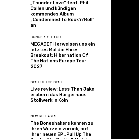
„Thunder Love“ feat. Phil
Collen und kündigen
kommendes Album
„Condemned To Rock’n’Roll“
an
CONCERTS TO GO
MEGADETH erweisen uns ein
letztes Mal die Ehre:
Breakout: Hibernation Of
The Nations Europe Tour
2027
BEST OF THE BEST
Live review: Less Than Jake
erobern das Bürgerhaus
Stollwerk in Köln
NEW RELEASES
The Boneshakers kehren zu
ihren Wurzeln zurück, auf
ihrer neuen EP „Pull Up The