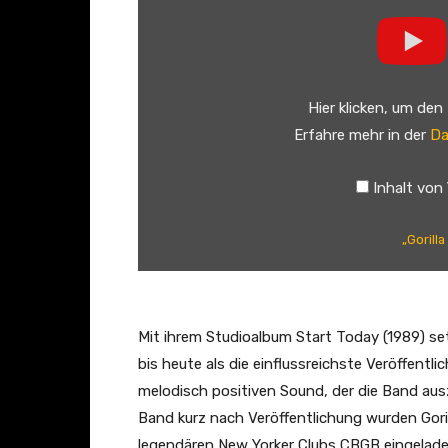
G
o
r
i
Hier klicken, um den
l
Erfahre mehr in der
Da
l
a
Inhalt von
B
i
„Gorill
s
c
u
i
Mit ihrem Studioalbum Start Today (1989) se
t
bis heute als die einflussreichste Veröffent
s
melodisch positiven Sound, der die Band aus
–
Band kurz nach Veröffentlichung wurden Goril
l
legendären New Yorker Clubs CBGB eingeladen,