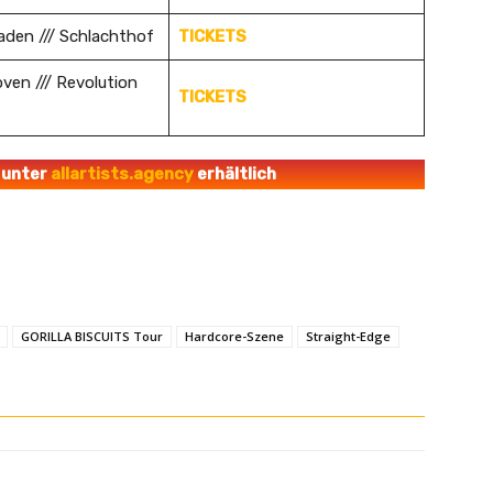
den /// Schlachthof
TICKETS
ven /// Revolution
TICKETS
 unter
allartists.agency
erhältlich
GORILLA BISCUITS Tour
Hardcore-Szene
Straight-Edge