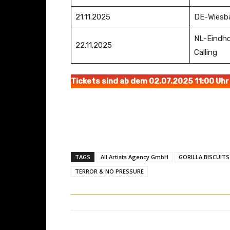
21.11.2025
DE-Wiesba
NL-Eindho
22.11.2025
Calling
Tickets sind ab dem 02.07.2025 11:00 Uhr
TAGS
All Artists Agency GmbH
GORILLA BISCUITS
TERROR & NO PRESSURE