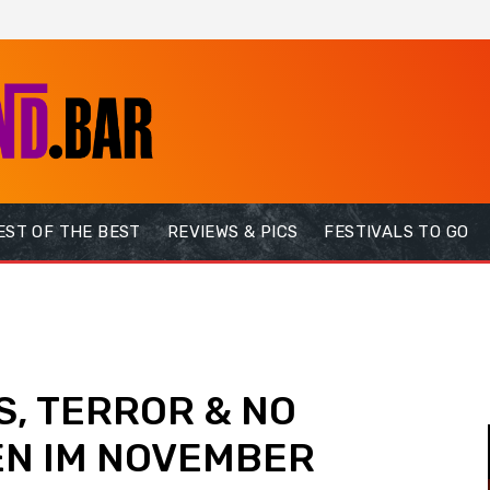
EST OF THE BEST
REVIEWS & PICS
FESTIVALS TO GO
S, TERROR & NO
EN IM NOVEMBER