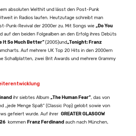
nem absoluten Welthit und lässt den Post-Punk
ltweit in Radios laufen. Heutzutage schreibt man
st-Punk-Revival der 2000er zu. Mit Songs wie
„Do You
d auf den beiden Folgealben an den Erfolg ihres Debüts
e It So Much Better“
(2005)und
„Tonight: Franz
lbumcharts. Auf mehrere UK Top 20 Hits in den 2000ern
ne Schallplatten, zwei Brit Awards und mehrere Grammy
eiterentwicklung
inand
ihr siebtes Album
„The Human Fear“
, das von
und „jede Menge Spaß“ (Classic Pop) gelobt sowie von
ws gefeiert wurde. Auf ihrer
GREATER GLASGOW
26
kommen
Franz Ferdinand
auch nach München,