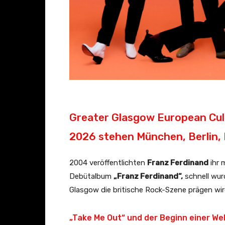
Greater Glasgow European Cult
2026 stehen München, Berlin, 
2004 veröffentlichten
Franz Ferdinand
ihr 
Debütalbum
„Franz Ferdinand“,
schnell wur
Glasgow die britische Rock-Szene prägen wir
„Take Me Out“ und der Beginn einer Wel