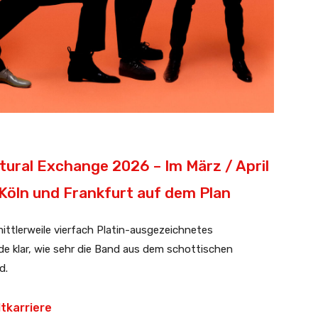
ural Exchange 2026 – Im März / April
Köln und Frankfurt auf dem Plan
mittlerweile vierfach Platin-ausgezeichnetes
de klar, wie sehr die Band aus dem schottischen
d.
tkarriere