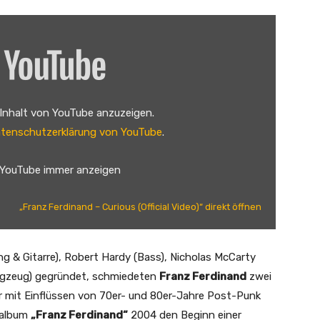
 Inhalt von YouTube anzuzeigen.
tenschutzerklärung von YouTube
.
 YouTube immer anzeigen
„Franz Ferdinand – Curious (Official Video)“ direkt öffnen
g & Gitarre), Robert Hardy (Bass), Nicholas McCarty
lagzeug) gegründet, schmiedeten
Franz Ferdinand
zwei
er mit Einflüssen von 70er- und 80er-Jahre Post-Punk
talbum
„Franz Ferdinand“
2004 den Beginn einer