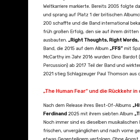
C
Weltkarriere markierte. Bereits 2005 folgte 
u
und sprang auf Platz 1 der britischen Albumc
r
200 schaffte und die Band international beka
i
früh großen Erfolg, den sie auf ihrem dritte
o
ausbauten.
„Right Thoughts, Right Words,
u
Band, die 2015 auf dem Album
„FFS“
mit Spa
s
McCarthy im Jahr 2016 wurden Dino Bardot (G
(
Percussion) ab 2017 Teil der Band und wirk
O
2021 stieg Schlagzeuger Paul Thomson aus d
f
f
„The Human Fear“ und die Rückkehr in 
i
Nach dem Release ihres Best-Of-Albums
„Hi
c
Ferdinand
2025 mit ihrem siebten Album
„T
i
Noch immer sind es dieselben musikalischen
a
frischen, unvergänglichen und nach vorne ger
l
etwas Gegenteiligem verfolgen. Ohne Angst