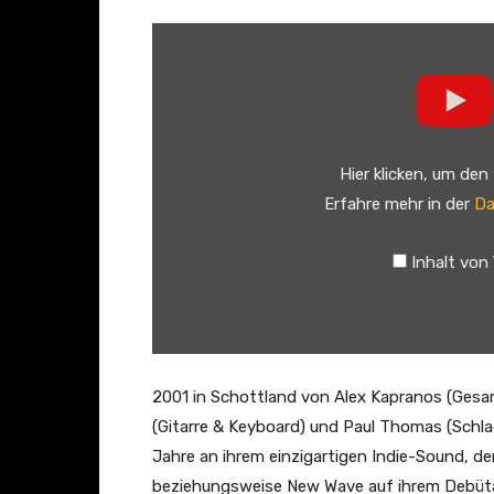
„
F
r
a
n
Hier klicken, um den
z
Erfahre mehr in der
Da
F
e
Inhalt von
r
d
i
n
a
2001 in Schottland von Alex Kapranos (Gesan
n
(Gitarre & Keyboard) und Paul Thomas (Sch
d
Jahre an ihrem einzigartigen Indie-Sound, d
–
beziehungsweise New Wave auf ihrem Debü