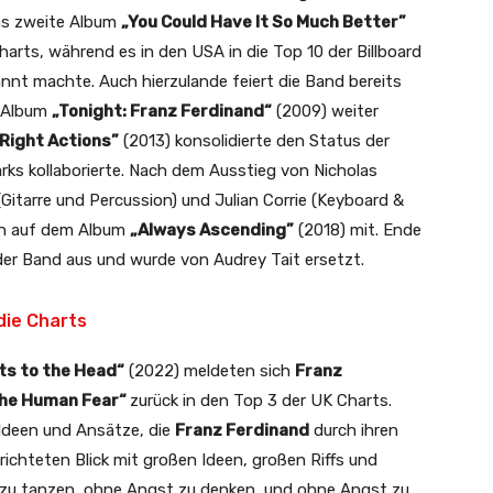
das zweite Album
„You Could Have It So Much Better”
harts, während es in den USA in die Top 10 der Billboard
nnt machte. Auch hierzulande feiert die Band bereits
n Album
„Tonight: Franz Ferdinand“
(2009) weiter
 Right Actions”
(2013) konsolidierte den Status der
rks kollaborierte. Nach dem Ausstieg von Nicholas
itarre und Percussion) und Julian Corrie (Keyboard &
ten auf dem Album
„Always Ascending”
(2018) mit. Ende
er Band aus und wurde von Audrey Tait ersetzt.
die Charts
ts to the Head“
(2022) meldeten sich
Franz
he Human Fear“
zurück in den Top 3 der UK Charts.
 Ideen und Ansätze, die
Franz Ferdinand
durch ihren
ichteten Blick mit großen Ideen, großen Riffs und
 zu tanzen, ohne Angst zu denken, und ohne Angst zu