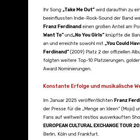
Ihr Song
„Take Me Out“
wird daraufhin zu ei
beeinflussten Indie-Rock-Sound der Band we
Franz Ferdinand
einen großen Anteil am Po
Want To“
und
„No You Girls“
knüpfte die Ban
an und erreichte sowohl mit
„You Could Hav
Ferdinand“
(2009) Platz 2 der offiziellen A
folgten weitere Top-10 Platzierungen, golde
Award Nominierungen.
Konstante Erfolge und musikalische W
Im Januar 2025 veröffentlichten
Franz Ferd
der Presse für die „Menge an Ideen“ (Mojo) 
Fans auf weltweit restlos ausverkauften Sho
EUROPEAN CULTURAL EXCHANGE TOUR 20
Berlin, Köln und Frankfurt.