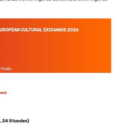
UROPEAN CULTURAL EXCHANGE 2026
m
halle
den)
e, 24 Stunden)