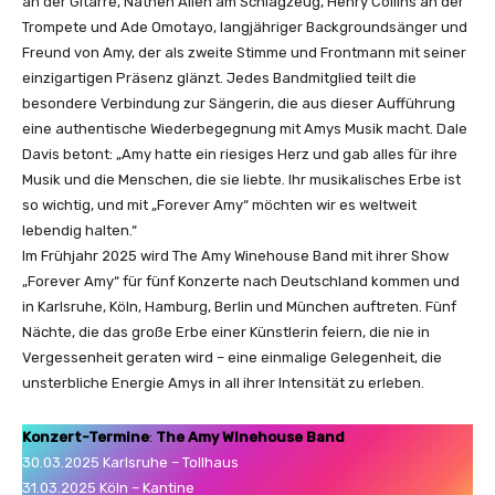
an der Gitarre, Nathen Allen am Schlagzeug, Henry Collins an der
Trompete und Ade Omotayo, langjähriger Backgroundsänger und
Freund von Amy, der als zweite Stimme und Frontmann mit seiner
einzigartigen Präsenz glänzt. Jedes Bandmitglied teilt die
besondere Verbindung zur Sängerin, die aus dieser Aufführung
eine authentische Wiederbegegnung mit Amys Musik macht. Dale
Davis betont: „Amy hatte ein riesiges Herz und gab alles für ihre
Musik und die Menschen, die sie liebte. Ihr musikalisches Erbe ist
so wichtig, und mit „Forever Amy“ möchten wir es weltweit
lebendig halten.“
Im Frühjahr 2025 wird The Amy Winehouse Band mit ihrer Show
„Forever Amy“ für fünf Konzerte nach Deutschland kommen und
in Karlsruhe, Köln, Hamburg, Berlin und München auftreten. Fünf
Nächte, die das große Erbe einer Künstlerin feiern, die nie in
Vergessenheit geraten wird – eine einmalige Gelegenheit, die
unsterbliche Energie Amys in all ihrer Intensität zu erleben.
Konzert-Termine
:
The Amy Winehouse Band
30.03.2025 Karlsruhe – Tollhaus
31.03.2025 Köln – Kantine