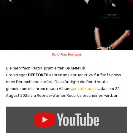
Band Foto Deftones
Die mehrfach Platin-prämierten GRAMMY®-
Preisträger
DEFTONES
kehren
im Februar 2026 für fünf Shows
nach Deutschland zurück. Das kündigte die Band heute
gemeinsam mit ihrem neuen Album „
private music
„, das am 22.
August 2025 via Reprise/Warner Records erscheinen wird, an.
„
D
e
f