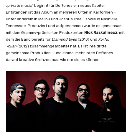
t
„private music“ beginnt für Deftones ein neues Kapitel.
e
Entstanden ist das Album an mehreren Orten in Kalifornien –
r
unter anderem in Malibu und Joshua Tree – sowie in Nashville,
]
Tennessee. Produziert und aufgenommen wurde es gemeinsam
“
mit dem Grammy-prämierten Produzenten
Nick Raskulinecz
, mit
v
dem die Band bereits für
Diamond Eyes
(2010) und
Koi No
o
Yokan
(2012) zusammengearbeitet hat. Es ist ihre dritte
n
gemeinsame Produktion – und einmal mehr loten Deftones
Y
darauf kreative Grenzen aus, wie nur sie es können.
o
u
T
u
b
e
a
n
z
e