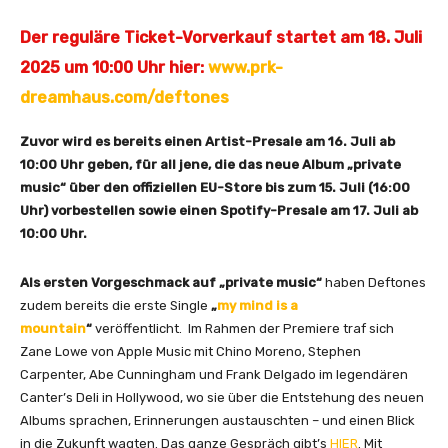
f
i
Der reguläre Ticket-Vorverkauf startet am 18. Juli
c
2025 um 10:00 Uhr hier:
www.prk-
i
a
dreamhaus.com/deftones
l
V
Zuvor wird es bereits einen Artist-Presale am 16. Juli ab
i
10:00 Uhr geben, für all jene, die das neue Album „private
d
music“ über den offiziellen EU-Store bis zum 15. Juli (16:00
e
Uhr) vorbestellen sowie einen Spotify-Presale am 17. Juli ab
o
10:00 Uhr.
)
[
Als ersten Vorgeschmack auf „private music“
haben Deftones
H
zudem bereits die erste Single
„
my mind is a
D
mountain
“
veröffentlicht. Im Rahmen der Premiere traf sich
R
Zane Lowe von Apple Music mit Chino Moreno, Stephen
e
Carpenter, Abe Cunningham und Frank Delgado im legendären
m
Canter’s Deli in Hollywood, wo sie über die Entstehung des neuen
a
Albums sprachen, Erinnerungen austauschten – und einen Blick
s
in die Zukunft wagten. Das ganze Gespräch gibt’s
HIER
. Mit