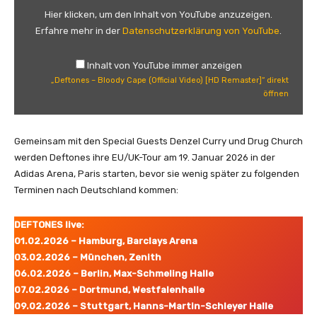
t
Hier klicken, um den Inhalt von YouTube anzuzeigen.
o
Erfahre mehr in der
Datenschutzerklärung von YouTube
.
n
e
Inhalt von YouTube immer anzeigen
s
„Deftones – Bloody Cape (Official Video) [HD Remaster]“ direkt
–
öffnen
B
l
o
Gemeinsam mit den Special Guests Denzel Curry und Drug Church
o
werden Deftones ihre EU/UK-Tour am 19. Januar 2026 in der
d
Adidas Arena, Paris starten, bevor sie wenig später zu folgenden
y
Terminen nach Deutschland kommen:
C
a
DEFTONES live:
p
01.02.2026 – Hamburg, Barclays Arena
e
03.02.2026 – München, Zenith
(
06.02.2026 – Berlin, Max-Schmeling Halle
O
07.02.2026 – Dortmund, Westfalenhalle
f
09.02.2026 – Stuttgart, Hanns-Martin-Schleyer Halle