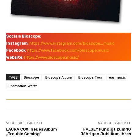
i
g
e
n
Socials Bioscope:
Instagram
:
https://www.instagram.com/bioscope_music
Facebook
:
https://www.facebook.com/bioscope.music
Website
:
https://www.bioscope.music/
TAGS
Bioscope
Bioscope Album
Bioscope Tour
ear music
Promotion-Werft
VORHERIGER ARTIKEL
NÄCHSTER ARTIKEL
LAURA COX: neues Album
HALSEY kündigt zum 10
„Trouble Coming“
Jährigen Jubiläum ihres