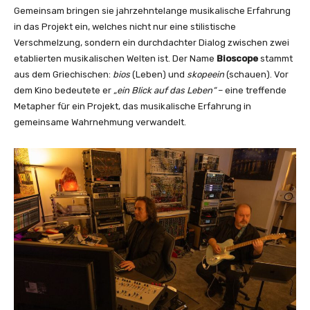
g
Gemeinsam bringen sie jahrzehntelange musikalische Erfahrung
P
in das Projekt ein, welches nicht nur eine stilistische
o
Verschmelzung, sondern ein durchdachter Dialog zwischen zwei
i
etablierten musikalischen Welten ist. Der Name
Bioscope
stammt
n
aus dem Griechischen:
bios
(Leben) und
skopeein
(schauen). Vor
t
dem Kino bedeutete er
„ein Blick auf das Leben“
– eine treffende
(
Metapher für ein Projekt, das musikalische Erfahrung in
O
gemeinsame Wahrnehmung verwandelt.
f
f
i
c
i
a
l
V
i
d
e