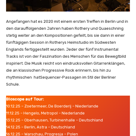
o
)
|
Angefangen hat es 2020 mit einem ersten Treffen in Berlin und in
N
den darauffolgenden Jahren haben Rothery und Quaeschning
e
stetig weiter an den Kompositionen gefeilt, bis sie dann in einer
w
fünftägigen Session in Rotherys Heimstudio im Südwesten
A
Englands fertiggestellt wurden. Jeder der fünf Instrumental
l
Tracks ist von der Faszination des Menschen für das Bewegtbild
b
inspiriert. Die Musik reicht von eindrucksvollen Gitarrenklängen,
u
die an klassischen Progressive Rock erinnern, bis hin zu
m
rhythmischen hatSequencer-Passagen im Stil der Berliner
'
Schule.
G
e
n
Bioscope auf Tour:
t
10.12.25 – Zoetermeer, De Boerderij – Niederlande
ō
11.12.25 – Hengelo, Metropol – Niederlande
'
13.12.25 – Oberhausen, Turbinenhalle – Deutschland
O
14.12.25 – Berlin, Astra – Deutschland
U
16.12.25 – Warschau, Progresja – Polen