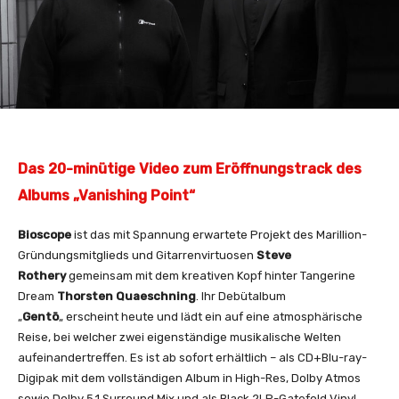
Das 20-minütige Video zum Eröffnungstrack des
Albums „Vanishing Point“
Bioscope
ist das mit Spannung erwartete Projekt des Marillion-
Gründungsmitglieds und Gitarrenvirtuosen
Steve
Rothery
gemeinsam mit dem kreativen Kopf hinter Tangerine
Dream
Thorsten Quaeschning
. Ihr Debütalbum
„
Gentō
„
erscheint heute und lädt ein auf eine atmosphärische
Reise, bei welcher zwei eigenständige musikalische Welten
aufeinandertreffen. Es ist ab sofort erhältlich – als CD+Blu-ray-
Digipak mit dem vollständigen Album in High-Res, Dolby Atmos
sowie Dolby 5.1 Surround Mix und als Black 2LP-Gatefold Vinyl.