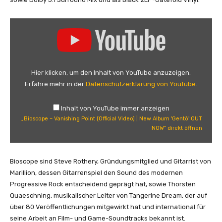
„
B
i
o
s
Hier klicken, um den Inhalt von YouTube anzuzeigen.
c
Erfahre mehr in der
Datenschutzerklärung von YouTube
.
o
p
Inhalt von YouTube immer anzeigen
e
„Bioscope – Vanishing Point (Official Video) | New Album 'Gentō' OUT
–
NOW“ direkt öffnen
V
a
n
Bioscope sind Steve Rothery, Gründungsmitglied und Gitarrist von
i
Marillion, dessen Gitarrenspiel den Sound des modernen
s
Progressive Rock entscheidend geprägt hat, sowie Thorsten
h
Quaeschning, musikalischer Leiter von Tangerine Dream, der auf
i
über 80 Veröffentlichungen mitgewirkt hat und international für
n
seine Arbeit an Film- und Game-Soundtracks bekannt ist.