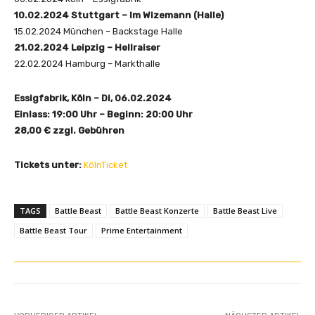
Y
10.02.2024 Stuttgart – Im Wizemann (Halle)
o
15.02.2024 München – Backstage Halle
u
21.02.2024 Leipzig – Hellraiser
T
22.02.2024 Hamburg – Markthalle
u
b
Essigfabrik, Köln – Di, 06.02.2024
e
Einlass: 19:00 Uhr – Beginn: 20:00 Uhr
a
28,00 € zzgl. Gebühren
n
z
Tickets unter:
KölnTicket
e
i
g
TAGS
Battle Beast
Battle Beast Konzerte
Battle Beast Live
e
Battle Beast Tour
Prime Entertainment
n