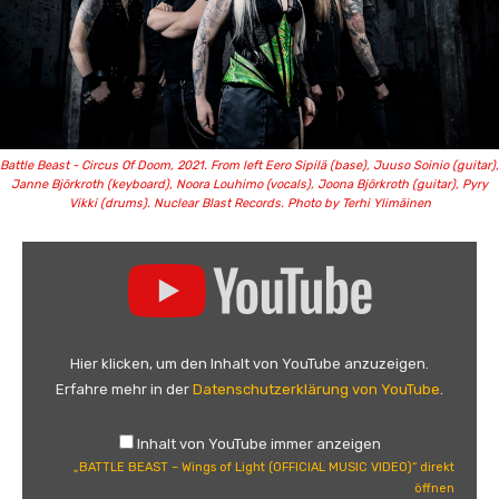
Battle Beast - Circus Of Doom, 2021. From left Eero Sipilä (base), Juuso Soinio (guitar),
Janne Björkroth (keyboard), Noora Louhimo (vocals), Joona Björkroth (guitar), Pyry
Vikki (drums). Nuclear Blast Records. Photo by Terhi Ylimäinen
„
B
A
T
T
Hier klicken, um den Inhalt von YouTube anzuzeigen.
L
Erfahre mehr in der
Datenschutzerklärung von YouTube
.
E
B
Inhalt von YouTube immer anzeigen
E
„BATTLE BEAST – Wings of Light (OFFICIAL MUSIC VIDEO)“ direkt
A
öffnen