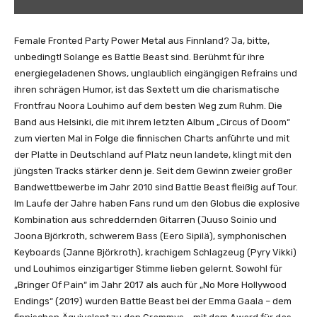
S
T
–
Female Fronted Party Power Metal aus Finnland? Ja, bitte,
W
unbedingt! Solange es Battle Beast sind. Berühmt für ihre
i
energiegeladenen Shows, unglaublich eingängigen Refrains und
n
ihren schrägen Humor, ist das Sextett um die charismatische
g
Frontfrau Noora Louhimo auf dem besten Weg zum Ruhm. Die
s
Band aus Helsinki, die mit ihrem letzten Album „Circus of Doom“
o
zum vierten Mal in Folge die finnischen Charts anführte und mit
f
der Platte in Deutschland auf Platz neun landete, klingt mit den
L
jüngsten Tracks stärker denn je. Seit dem Gewinn zweier großer
i
Bandwettbewerbe im Jahr 2010 sind Battle Beast fleißig auf Tour.
g
Im Laufe der Jahre haben Fans rund um den Globus die explosive
h
Kombination aus schreddernden Gitarren (Juuso Soinio und
t
Joona Björkroth, schwerem Bass (Eero Sipilä), symphonischen
(
Keyboards (Janne Björkroth), krachigem Schlagzeug (Pyry Vikki)
O
und Louhimos einzigartiger Stimme lieben gelernt. Sowohl für
F
„Bringer Of Pain“ im Jahr 2017 als auch für „No More Hollywood
F
Endings“ (2019) wurden Battle Beast bei der Emma Gaala – dem
I