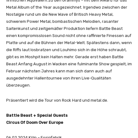
finnischen Äquivalent zu den Grammys – mit dem Award für das
C
Metal Album of the Year ausgezeichnet. Irgendwo zwischen der
I
Nostalgie rund um die New Wave of Britisch Heavy Metal,
A
schwerem Power Metal, bombastischen Melodien, rasanter
L
Saitenkunst und zeitgemäßer Produktion liefern Battle Beast
M
einen kompromisslosen Sound nicht ohne raffinierte Finessen auf
U
Platte und auf die Bühnen der Metal-Welt. Spätestens dann, wenn
S
die Riffs laut losbratzen und Louhimo sich in die Höhe schraubt,
I
gibt es im Moshpit kein Halten mehr. Gerade erst haben Battle
C
Beast Anfang August in Wacken eine fulminante Show gespielt, im
V
Februar nächsten Jahres kann man sich dann auch auf
I
ausgedehnter Hallentournee von ihren Live-Qualitäten
D
überzeugen.
E
O
Präsentiert wird die Tour von Rock Hard und metal.de.
)
“
Battle Beast + Special Guests
v
Circus Of Doom Over Europe
o
n
06.02.2024 Köln – Essigfabrik