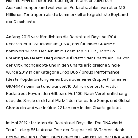
Nummer-1-Hits, rekordverdächtigen Tourneen, diversen
u
Auszeichnungen und weltweiten Verkaufszahlen von über 130
T
Millionen Tonträgern als die kommerziell erfolgreichste Boyband
o
der Geschichte.
n
i
Anfang 2019 veröffentlichten die Backstreet Boys bei RCA
g
Records ihr 10. Studioalbum „DNA“, das für einen GRAMMY
h
nominiert wurde. Das Album mit dem Top-10-Hit „Don‘t Go
t
Breaking My Heart“ stieg direkt auf Platz 1 der Charts ein. Die von
(
der Kritik hochgelobte und in den Charts erfolgreiche Single
O
wurde 2019 in der Kategorie „Pop Duo / Group Performance
f
(Beste Popdarbietung eines Duos oder einer Gruppe)“ für einen
f
GRAMMY nominiert und war seit 10 Jahren der erste Hit der
i
Backstreet Boys in den Billboard Hot 100. Nach Veröffentlichung
c
stieg die Single direkt auf Platz 1 der iTunes Top Songs und Global
i
Charts ein und war in über 22 Ländern in den Charts gelistet.
a
l
Im Mai 2019 starteten die Backstreet Boys die „The DNA World
A
Tour“ – die größte Arena-Tour der Gruppe seit 18 Jahren, dank
u
des weltweiten Erfolgs ihres neuen Nr.1-Albums. Mit der DNA World