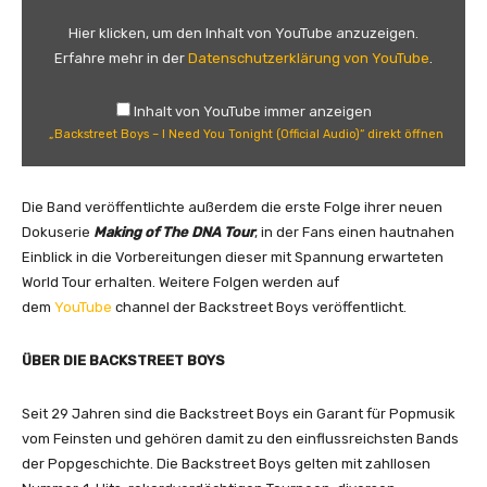
c
k
Hier klicken, um den Inhalt von YouTube anzuzeigen.
s
Erfahre mehr in der
Datenschutzerklärung von YouTube
.
t
r
Inhalt von YouTube immer anzeigen
e
„Backstreet Boys – I Need You Tonight (Official Audio)“ direkt öffnen
e
t
B
Die Band veröffentlichte außerdem die erste Folge ihrer neuen
o
Dokuserie
Making of The DNA Tour
, in der Fans einen hautnahen
y
Einblick in die Vorbereitungen dieser mit Spannung erwarteten
s
World Tour erhalten. Weitere Folgen werden auf
–
dem
YouTube
channel der Backstreet Boys veröffentlicht.
I
N
ÜBER DIE BACKSTREET BOYS
e
e
Seit 29 Jahren sind die Backstreet Boys ein Garant für Popmusik
d
vom Feinsten und gehören damit zu den einflussreichsten Bands
Y
der Popgeschichte. Die Backstreet Boys gelten mit zahllosen
o