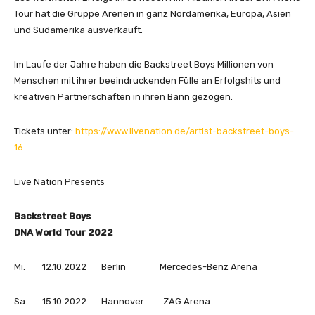
d
Tour hat die Gruppe Arenen in ganz Nordamerika, Europa, Asien
i
und Südamerika ausverkauft.
o
)
Im Laufe der Jahre haben die Backstreet Boys Millionen von
“
Menschen mit ihrer beeindruckenden Fülle an Erfolgshits und
v
kreativen Partnerschaften in ihren Bann gezogen.
o
n
Y
Tickets unter:
https://www.livenation.de/artist-backstreet-boys-
o
16
u
T
Live Nation Presents
u
b
Backstreet Boys
e
DNA World Tour 2022
a
n
Mi. 12.10.2022 Berlin Mercedes-Benz Arena
z
e
Sa. 15.10.2022 Hannover ZAG Arena
i