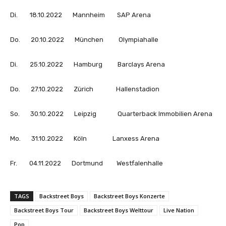
g
Di. 18.10.2022 Mannheim SAP Arena
e
n
Do. 20.10.2022 München Olympiahalle
Di. 25.10.2022 Hamburg Barclays Arena
Do. 27.10.2022 Zürich Hallenstadion
So. 30.10.2022 Leipzig Quarterback Immobilien Arena
Mo. 31.10.2022 Köln Lanxess Arena
Fr. 04.11.2022 Dortmund Westfalenhalle
TAGS
Backstreet Boys
Backstreet Boys Konzerte
Backstreet Boys Tour
Backstreet Boys Welttour
Live Nation
Pop