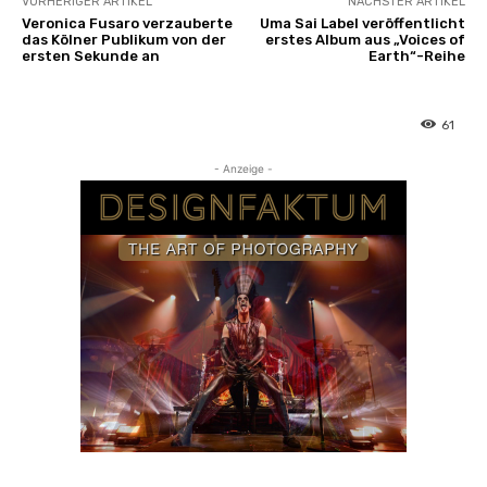
VORHERIGER ARTIKEL
NÄCHSTER ARTIKEL
z
Veronica Fusaro verzauberte
Uma Sai Label veröffentlicht
das Kölner Publikum von der
erstes Album aus „Voices of
e
ersten Sekunde an
Earth“-Reihe
i
g
e
61
n
- Anzeige -