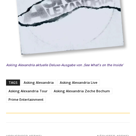
c
V
i
d
e
o
)
“
v
o
Asking Alexandria aktuelle Deluxe-Ausgabe von ‚See What’s on the Inside‘
n
Y
TAGS
Asking Alexandria
Asking Alexandria Live
o
Asking Alexandria Tour
Asking Alexandria Zeche Bochum
u
Prime Entertainment
T
u
b
e
a
n