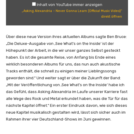
n
A
Inhalt von YouTube immer anzeigen
Y
l
„Asking Alexandria – Never Gonna Learn (Official Music Video)“
o
e
direkt öffnen
u
x
T
a
u
n
Über diese neue Version ihres aktuellen Albums sagte Ben Bruce:
b
d
„Die Deluxe-Ausgabe von ‚See What’s on the Inside‘ ist der
e
r
Höhepunkt der Arbeit, in die wir unser ganzes Selbst gesteckt
a
i
haben. Es ist die gesamte Reise, von Anfang bis Ende eines
n
a
wirklich besonderen Albums für uns, das nun auch akustische
z
–
Tracks enthält, die schnell zu einigen meiner Lieblingssongs
e
N
geworden sind.“ Und weiter sagt er über die Zukunft der Band:
i
e
„Mit der Veröffentlichung von ‚See What’s on the Inside‘ habe ich
g
v
das Gefühl, dass Asking Alexandria im Laufe unserer Karriere fast
e
e
alle Wege des Rock und Metal erkundet haben, was die Tür für das
n
r
nächste Kapitel öffnet.“ Ein erster Eindruck davon, wie sich dieses
G
neue Kapitel musikalisch gestalten wird, lässt sich sicher auch im
o
Rahmen ihrer vier Deutschland-Shows im Juni gewinnen.
n
n