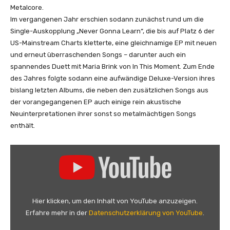
i
Metalcore.
c
Im vergangenen Jahr erschien sodann zunächst rund um die
i
Single-Auskopplung „Never Gonna Learn“, die bis auf Platz 6 der
a
US-Mainstream Charts kletterte, eine gleichnamige EP mit neuen
l
und erneut überraschenden Songs – darunter auch ein
M
spannendes Duett mit Maria Brink von In This Moment. Zum Ende
u
des Jahres folgte sodann eine aufwändige Deluxe-Version ihres
s
bislang letzten Albums, die neben den zusätzlichen Songs aus
i
der vorangegangenen EP auch einige rein akustische
c
Neuinterpretationen ihrer sonst so metalmächtigen Songs
V
enthält.
i
d
„
e
A
o
s
)
k
“
i
Hier klicken, um den Inhalt von YouTube anzuzeigen.
v
n
Erfahre mehr in der
Datenschutzerklärung von YouTube
.
o
g