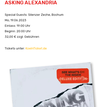
ASKING ALEXANDRIA
a
L
Special Guests: Silenzer Zeche, Bochum
e
Mo, 19.06.2023
a
Einlass: 19:00 Uhr
r
Beginn: 20:00 Uhr
n
32,00 € zzgl. Gebühren
(
O
f
Tickets unter:
KoelnTicket.de
f
i
c
i
a
l
M
u
s
i