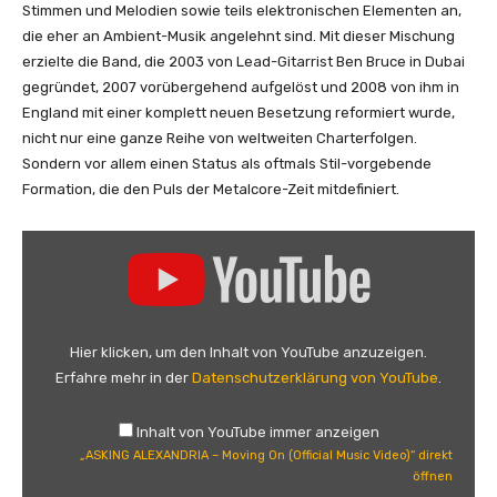
Stimmen und Melodien sowie teils elektronischen Elementen an,
die eher an Ambient-Musik angelehnt sind. Mit dieser Mischung
erzielte die Band, die 2003 von Lead-Gitarrist Ben Bruce in Dubai
gegründet, 2007 vorübergehend aufgelöst und 2008 von ihm in
England mit einer komplett neuen Besetzung reformiert wurde,
nicht nur eine ganze Reihe von weltweiten Charterfolgen.
Sondern vor allem einen Status als oftmals Stil-vorgebende
Formation, die den Puls der Metalcore-Zeit mitdefiniert.
„
A
S
K
I
Hier klicken, um den Inhalt von YouTube anzuzeigen.
N
Erfahre mehr in der
Datenschutzerklärung von YouTube
.
G
A
Inhalt von YouTube immer anzeigen
L
„ASKING ALEXANDRIA – Moving On (Official Music Video)“ direkt
E
öffnen