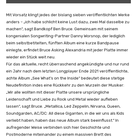
X
A
N
Mit Vorsatz klingt jedes der bislang sieben veröffentlichten Werke
D
anders – „ich habe schlicht keine Lust dazu, zwei Mal dasselbe zu
R
machen“, sagt Bandkopf Ben Bruce. Gemeinsam mit seinem
I
kongenialen Songwriting-Partner Danny Worsnop, der lediglich
A
beim selbstbetitelten, fünften Album eine kurze Bandpause
–
einlegte, erfindet Bruce Asking Alexandria mit jeder Platte immer
M
wieder ein Stück weit neu.
o
Für das aktuelle, recht überraschend angekündigte und nur rund
v
ein Jahr nach dem letzten Longplayer Ende 2021 veröffentlichte,
i
achte Album „See What’s on the Inside“ bedeutet diese stetige
n
Neudefinition indes eine Rückkehr zu den Wurzeln der Musiker:
g
„Wir alle wollten mit dieser Platte unsere ursprüngliche
O
Leidenschaft und Liebe zu Rock und Metal wieder aufleben
n
lassen“, sagt Bruce. „Metallica, Led Zeppelin, Nirvana, Queen,
(
Soundgarden, AC/DC: All diese Giganten, in die wir uns als Kids
O
verliebt haben, haben das neue Album stark beeinflusst.“ In
f
aufregender Weise verbinden sich hier Geschichte und
f
Postmoderne miteinander zu einem massiven Brett des