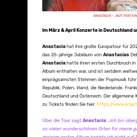
ANASTACIA – „NOT THAT KIN
Im März & April Konzerte in Deutschland 
Anastacia
hat ihre große Europatour für 20
das 25-jährige Jubiläum von
Anastacias
Deb
Anastacia
hatte ihren ersten Durchbruch in
Album enthalten war, und ist seitdem weltweit
einprägsamsten Stimmen der Popmusik führt d
Republik, Polen, Irland, die Niederlande, Fran
Deutschland und Österreich. Der allgemeine K
zu Tickets finden Sie hier:
https://www.anast
Über die Tour sagt
Anastacia
:
„Ich bin über
so vielen wunderschönen Orten für meine g