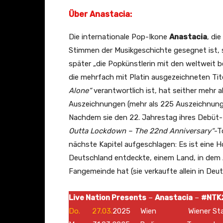
Über Anastacia:
Die internationale Pop-Ikone
Anastacia
, di
Stimmen der Musikgeschichte gesegnet ist, s
später „die Popkünstlerin mit den weltweit b
die mehrfach mit Platin ausgezeichneten Tit
Alone“
verantwortlich ist, hat seither mehr a
Auszeichnungen (mehr als 225 Auszeichnungen 
Nachdem sie den 22. Jahrestag ihres Debüt
Outta Lockdown – The 22nd Anniversary“
-T
nächste Kapitel aufgeschlagen: Es ist eine H
Deutschland entdeckte, einem Land, in dem A
Fangemeinde hat (sie verkaufte allein in Deut
Live Nation Presents
–
Anastacia
–
#NTK
Do. 27.03.
2025 Wien Wiener Stadt