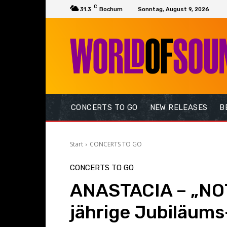
C
31.3
Bochum
Sonntag, August 9, 2026
CONCERTS TO GO
NEW RELEASES
B
Start
CONCERTS TO GO
CONCERTS TO GO
ANASTACIA – „NO
jährige Jubiläum