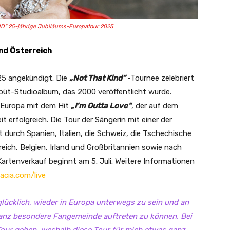
D“ 25-jährige Jubiläums-Europatour 2025
und Österreich
25 angekündigt. Die
„Not That Kind“
-Tournee zelebriert
üt-Studioalbum, das 2000 veröffentlicht wurde.
 Europa mit dem Hit
„I’m Outta Love“
, der auf dem
 erfolgreich. Die Tour der Sängerin mit einer der
urch Spanien, Italien, die Schweiz, die Tschechische
kreich, Belgien, Irland und Großbritannien sowie nach
artenverkauf beginnt am 5. Juli. Weitere Informationen
acia.com/live
glücklich, wieder in Europa unterwegs zu sein und an
anz besondere Fangemeinde auftreten zu können. Bei