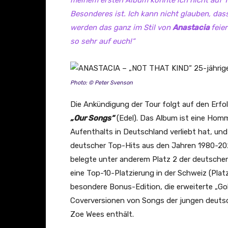
meinem ersten Album konnte ich nicht auf T
Besonderes ist. Ich kann nicht glauben, dass
werden das ganz im Stil von
Anastacia
feie
so sehr auf euch!“
Photo: © Peter Svenson
Die Ankündigung der Tour folgt auf den Erfo
„Our Songs“
(Edel). Das Album ist eine Homm
Aufenthalts in Deutschland verliebt hat, und
deutscher Top-Hits aus den Jahren 1980-202
belegte unter anderem Platz 2 der deutschen
eine Top-10-Platzierung in der Schweiz (Platz
besondere Bonus-Edition, die erweiterte „Go
Coverversionen von Songs der jungen deutsc
Zoe Wees enthält.