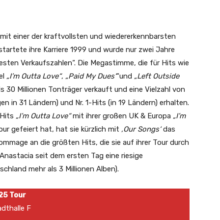
e mit einer der kraftvollsten und wiedererkennbarsten
tartete ihre Karriere 1999 und wurde nur zwei Jahre
esten Verkaufszahlen“. Die Megastimme, die für Hits wie
el
„I’m Outta Love“
,
„Paid My Dues‘
“und
„Left Outside
ls 30 Millionen Tonträger verkauft und eine Vielzahl von
in 31 Ländern) und Nr. 1-Hits (in 19 Ländern) erhalten.
-Hits
„I’m Outta Love“
mit ihrer großen UK & Europa
„I’m
our gefeiert hat, hat sie kürzlich mit
,Our Songs‘
das
ommage an die größten Hits, die sie auf ihrer Tour durch
nastacia seit dem ersten Tag eine riesige
schland mehr als 3 Millionen Alben).
25 Tour
halle F