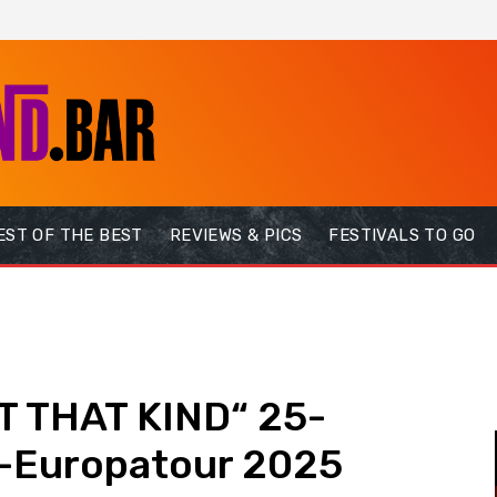
EST OF THE BEST
REVIEWS & PICS
FESTIVALS TO GO
T THAT KIND“ 25-
s-Europatour 2025