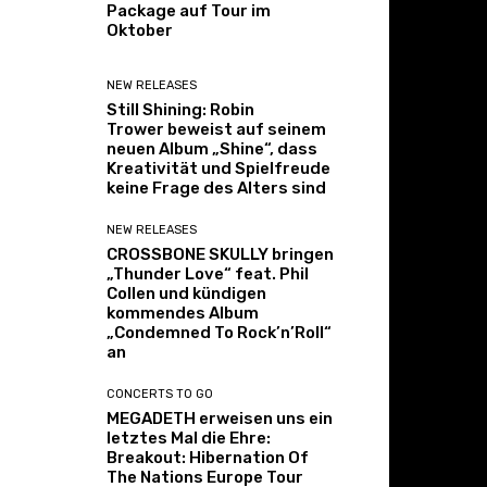
Package auf Tour im
Oktober
NEW RELEASES
Still Shining: Robin
Trower beweist auf seinem
neuen Album „Shine“, dass
Kreativität und Spielfreude
keine Frage des Alters sind
NEW RELEASES
CROSSBONE SKULLY bringen
„Thunder Love“ feat. Phil
Collen und kündigen
kommendes Album
„Condemned To Rock’n’Roll“
an
CONCERTS TO GO
MEGADETH erweisen uns ein
letztes Mal die Ehre:
Breakout: Hibernation Of
The Nations Europe Tour