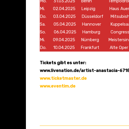
Mo. 31.03.2025 Berlin Tempodr
Mi. 02.04.2025 Leipzig Haus Auen
Do. 03.04.2025 Düsseldorf Mitsubishi E
Sa. 05.04.2025 Hannover Kuppelsaa
So. 06.04.2025 Hamburg Congress C
Mi. 09.04.2025 Nürnberg Meistersing
Do. 10.04.2025 Frankfurt Alte Oper
Tickets gibt es unter:
www.livenation.de/artist-anastacia-671
www.ticketmaster.de
www.eventim.de
Ticker