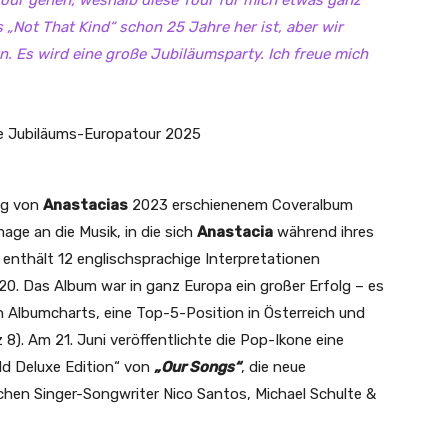
our gehen, weshalb diese Tour für mich etwas ganz
 „Not That Kind“ schon 25 Jahre her ist, aber wir
rn. Es wird eine große Jubiläumsparty. Ich freue mich
lg von
Anastacias
2023 erschienenem Coveralbum
age an die Musik, in die sich
Anastacia
während ihres
 enthält 12 englischsprachige Interpretationen
0. Das Album war in ganz Europa ein großer Erfolg – es
 Albumcharts, eine Top-5-Position in Österreich und
 8). Am 21. Juni veröffentlichte die Pop-Ikone eine
ld Deluxe Edition“ von
„Our Songs“
, die neue
hen Singer-Songwriter Nico Santos, Michael Schulte &