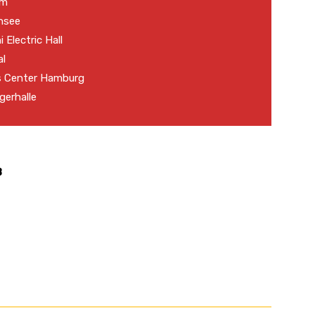
om
see
lectric Hall
l
enter Hamburg
erhalle
8