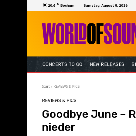
C
20.6
Bochum
Samstag, August 8, 2026
CONCERTS TO GO
NEW RELEASES
B
Start
REVIEWS & PICS
REVIEWS & PICS
Goodbye June – R
nieder