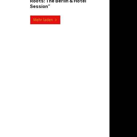
Roots: The Berlin & Hotel
Session“
Mehr laden