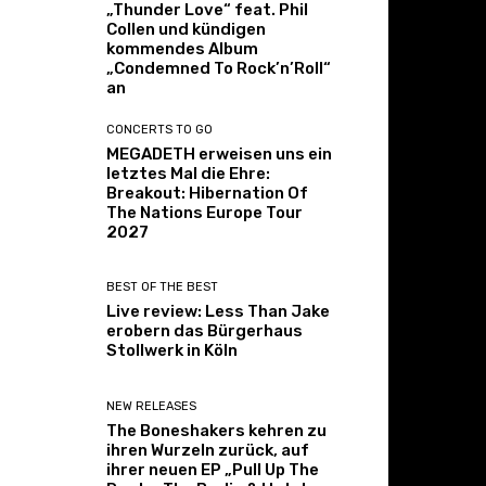
„Thunder Love“ feat. Phil
Collen und kündigen
kommendes Album
„Condemned To Rock’n’Roll“
an
CONCERTS TO GO
MEGADETH erweisen uns ein
letztes Mal die Ehre:
Breakout: Hibernation Of
The Nations Europe Tour
2027
BEST OF THE BEST
Live review: Less Than Jake
erobern das Bürgerhaus
Stollwerk in Köln
NEW RELEASES
The Boneshakers kehren zu
ihren Wurzeln zurück, auf
ihrer neuen EP „Pull Up The