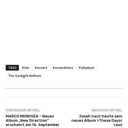
TAGS
Köln
Konzert
Konzertfotos
Palladium
The Gaslight Anthem
VORHERIGER ARTIKEL
NÄCHSTER ARTIKEL
MARCO MENDOZA – Neues
Joseh haut heute sein
Album „New Direction”
neues Album >These Days<
erscheint am 16. September
raus