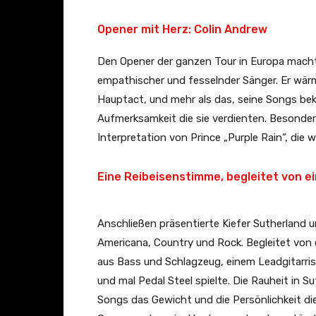
Opener mit Herz: Colin Andrew
Den Opener der ganzen Tour in Europa macht 
empathischer und fesselnder Sänger. Er wärm
Hauptact, und mehr als das, seine Songs be
Aufmerksamkeit die sie verdienten. Besonders
Interpretation von Prince „Purple Rain“, die wir
Eine Reibeisenstimme, begleitet von e
Anschließen präsentierte Kiefer Sutherland
Americana, Country und Rock. Begleitet von
aus Bass und Schlagzeug, einem Leadgitarris
und mal Pedal Steel spielte. Die Rauheit in
Songs das Gewicht und die Persönlichkeit die 