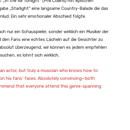
n the Air tonight“ (Phil Collins) mit epischen
abe „Starlight“ eine langsame Country-Balade die das
lud. Ein sehr emotionaler Abschied folgte.
ach nur ein Schauspieler, sonder wirklich ein Musiker der
d den Fans eine echtes Lächeln auf die Gesichter zu
er absolut überzeugend, wir können es jedem empfehlen
uchen, es lohnt sich wirklich.
 an actor, but truly a musician who knows how to
 on his fans‘ faces. Absolutely convincing—both
ecommend that everyone attend this genre-spanning