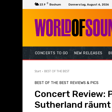
C
23.9
Bochum
Donnerstag, August 6, 2026
CONCERTS TO GO
NEW RELEASES
B
Start
BEST OF THE BEST
BEST OF THE BEST
REVIEWS & PICS
Concert Review: 
Sutherland räumt 