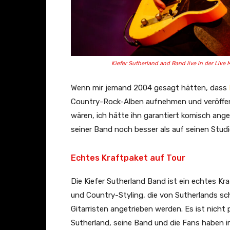
Kiefer Sutherland and Band live in der Live 
Wenn mir jemand 2004 gesagt hätten, dass
Country-Rock-Alben aufnehmen und veröffen
wären, ich hätte ihn garantiert komisch ange
seiner Band noch besser als auf seinen Studi
Echtes Kraftpaket auf Tour
Die Kiefer Sutherland Band ist ein echtes Kr
und Country-Styling, die von Sutherlands sc
Gitarristen angetrieben werden. Es ist nicht 
Sutherland, seine Band und die Fans haben i