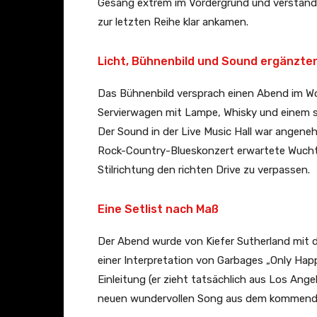
Gesang extrem im Vordergrund und verständl
zur letzten Reihe klar ankamen.
Licht, Bühnenbild und Sound ergänzte
Das Bühnenbild versprach einen Abend im Wo
Servierwagen mit Lampe, Whisky und einem 
Der Sound in der Live Music Hall war angen
Rock-Country-Blueskonzert erwartete Wucht
Stilrichtung den richten Drive zu verpassen.
Eine Setlist nach Maß
Der Abend wurde von Kiefer Sutherland mit d
einer Interpretation von Garbages „Only Happ
Einleitung (er zieht tatsächlich aus Los Ange
neuen wundervollen Song aus dem kommende