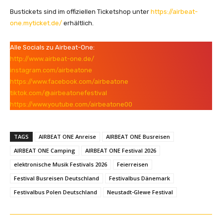
Bustickets sind im offiziellen Ticketshop unter
https://airbeat-
one.myticket.de/
erhältlich.
Alle Socials zu Airbeat-One:
http://www.airbeat-one.de/
instagram.com/airbeatone
https://www.facebook.com/airbeatone
tiktok.com/@airbeatonefestival
https://www.youtube.com/airbeatone00
TAGS
AIRBEAT ONE Anreise
AIRBEAT ONE Busreisen
AIRBEAT ONE Camping
AIRBEAT ONE Festival 2026
elektronische Musik Festivals 2026
Feierreisen
Festival Busreisen Deutschland
Festivalbus Dänemark
Festivalbus Polen Deutschland
Neustadt-Glewe Festival