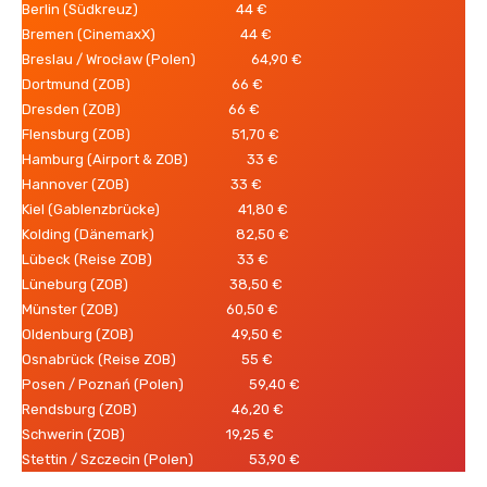
Berlin (Südkreuz) 44 €
Bremen (CinemaxX) 44 €
Breslau / Wrocław (Polen) 64,90 €
Dortmund (ZOB) 66 €
Dresden (ZOB) 66 €
Flensburg (ZOB) 51,70 €
Hamburg (Airport & ZOB) 33 €
Hannover (ZOB) 33 €
Kiel (Gablenzbrücke) 41,80 €
Kolding (Dänemark) 82,50 €
Lübeck (Reise ZOB) 33 €
Lüneburg (ZOB) 38,50 €
Münster (ZOB) 60,50 €
Oldenburg (ZOB) 49,50 €
Osnabrück (Reise ZOB) 55 €
Posen / Poznań (Polen) 59,40 €
Rendsburg (ZOB) 46,20 €
Schwerin (ZOB) 19,25 €
Stettin / Szczecin (Polen) 53,90 €