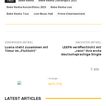
TAGS
Bebe Rexha
Bebe Rexha Concertpics 2023
Bebe Rexha Konzertfotos 2023
Bebe Rexha Live
Bebe Rexha Tour
Live Music Hall
Prime Entertainment
VORHERIGER ARTIKEL
NÄCHSTER ARTIKEL
Luana steht zusammen mit
LEEPA veröffentlicht mit
Timur im „Flutlicht“
„renn“ ihre erste
deutschsprachige Single
202
- Anzeige -
LATEST ARTICLES