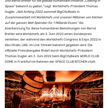
und Bernd Breiter für die globale humanitäre Initiative „Cooking in
Space“ bekannt zu geben,“
sagt Worldchefs-Präsident Thomas
Gugler. „
Seit Anfang 2022 sammelt BigCityBeats in
Zusammenarbeit mit Worldchefs und unseren Millionen von Köchen
auf der ganzen Welt Spenden für 1 Milliarde Essen.“
Als
Anerkennung für diese humanitären Bemühungen von Bernd
Breiter wird Worldchefs am 2. Juni 2022 einen Sonderpreis
verleihen, der während des Worldchefs Congress & Expo 2022 in
Abu Dhabi, UAE, im Live-Stream bekannt gegeben wird. Die
offizielle Preisübergabe findet durch Worldchefs-Präsident
Thomas Gugler am 3. Juni 2022 beim BigCityBeats WORLD CLUB
DOME in Frankfurt im Rahmen der SPACE CLUB KITCHEN statt.