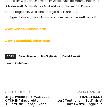
überreicht werden. Und wenn im Anschluss die mehrfachen Nr. 1
DJs der Welt Dimitri Vegas & Like Mike ihr Set mit 1.8 Kilowatt
Sound beginnen, wird eine Energie aus Frankfurt
hochgeschossen, die sich von oben um die ganze Welt verteilt.
www.worldclubdome.com
www.spaceclubkitchen.com
TAGS
Bernd Breiter
BigCityBeats
David Garrett
World Club Dome
VORHERIGER ARTIKEL
NÄCHSTER ARTIKEL
„BigCityBeats – SPACE CLUB
FRANC MOODY
KITCHEN“, das größte
veröffentlichen mit „I’m In A
„Clubmusik-Dinner-Event
Funk“ zweite Single aus