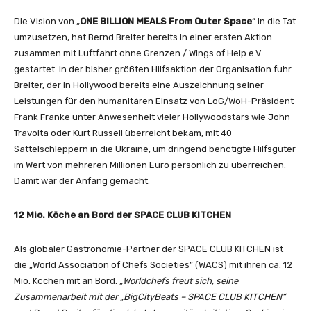
Die Vision von „
ONE BILLION MEALS From Outer Space
“ in die Tat
umzusetzen, hat Bernd Breiter bereits in einer ersten Aktion
zusammen mit Luftfahrt ohne Grenzen / Wings of Help e.V.
gestartet. In der bisher größten Hilfsaktion der Organisation fuhr
Breiter, der in Hollywood bereits eine Auszeichnung seiner
Leistungen für den humanitären Einsatz von LoG/WoH-Präsident
Frank Franke unter Anwesenheit vieler Hollywoodstars wie John
Travolta oder Kurt Russell überreicht bekam, mit 40
Sattelschleppern in die Ukraine, um dringend benötigte Hilfsgüter
im Wert von mehreren Millionen Euro persönlich zu überreichen.
Damit war der Anfang gemacht.
12 Mio. Köche an Bord der SPACE CLUB KITCHEN
Als globaler Gastronomie-Partner der SPACE CLUB KITCHEN ist
die „World Association of Chefs Societies” (WACS) mit ihren ca. 12
Mio. Köchen mit an Bord.
„Worldchefs freut sich, seine
Zusammenarbeit mit der „BigCityBeats – SPACE CLUB KITCHEN“