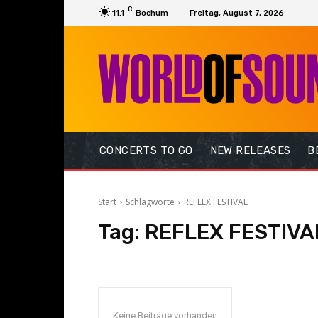
C
11.1
Bochum
Freitag, August 7, 2026
CONCERTS TO GO
NEW RELEASES
B
Start
Schlagworte
REFLEX FESTIVAL
Tag:
REFLEX FESTIVA
Keine Beiträge vorhanden