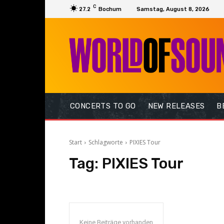
C
27.2
Bochum
Samstag, August 8, 2026
CONCERTS TO GO
NEW RELEASES
B
Start
Schlagworte
PIXIES Tour
Tag:
PIXIES Tour
Keine Beiträge vorhanden