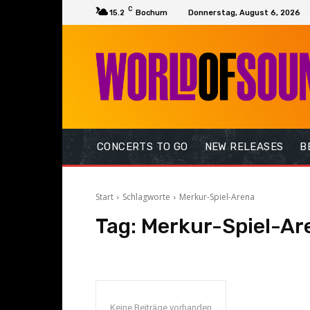
C
15.2
Bochum
Donnerstag, August 6, 2026
CONCERTS TO GO
NEW RELEASES
B
Start
Schlagworte
Merkur-Spiel-Arena
Tag:
Merkur-Spiel-Ar
Keine Beiträge vorhanden