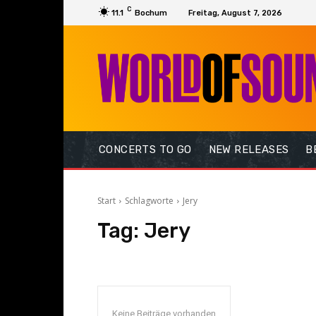
C
11.1
Bochum
Freitag, August 7, 2026
CONCERTS TO GO
NEW RELEASES
B
Start
Schlagworte
Jery
Tag:
Jery
Keine Beiträge vorhanden