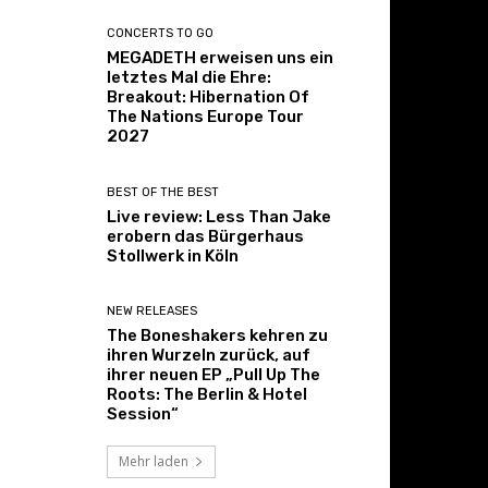
CONCERTS TO GO
MEGADETH erweisen uns ein
letztes Mal die Ehre:
Breakout: Hibernation Of
The Nations Europe Tour
2027
BEST OF THE BEST
Live review: Less Than Jake
erobern das Bürgerhaus
Stollwerk in Köln
NEW RELEASES
The Boneshakers kehren zu
ihren Wurzeln zurück, auf
ihrer neuen EP „Pull Up The
Roots: The Berlin & Hotel
Session“
Mehr laden