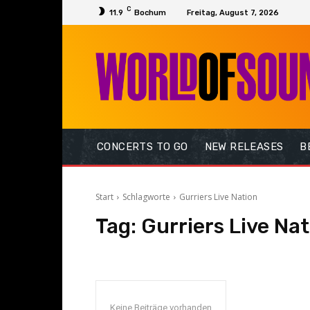
C
11.9
Bochum
Freitag, August 7, 2026
CONCERTS TO GO
NEW RELEASES
B
Start
Schlagworte
Gurriers Live Nation
Tag:
Gurriers Live Nat
Keine Beiträge vorhanden