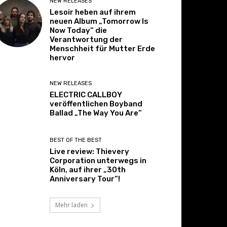
NEW RELEASES
Lesoir heben auf ihrem
neuen Album „Tomorrow Is
Now Today“ die
Verantwortung der
Menschheit für Mutter Erde
hervor
NEW RELEASES
ELECTRIC CALLBOY
veröffentlichen Boyband
Ballad „The Way You Are“
BEST OF THE BEST
Live review: Thievery
Corporation unterwegs in
Köln, auf ihrer „30th
Anniversary Tour“!
Mehr laden