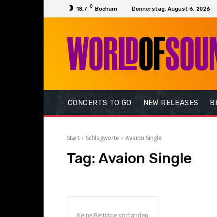
C
18.7
Bochum
Donnerstag, August 6, 2026
CONCERTS TO GO
NEW RELEASES
B
Start
Schlagworte
Avaion Single
Tag:
Avaion Single
Keine Beiträge vorhanden