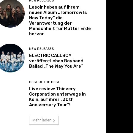
NEW RELEASES
Lesoir heben auf ihrem
neuen Album „Tomorrow Is
Now Today“ die
Verantwortung der
Menschheit für Mutter Erde
hervor
NEW RELEASES
ELECTRIC CALLBOY
veröffentlichen Boyband
Ballad „The Way You Are“
BEST OF THE BEST
Live review: Thievery
Corporation unterwegs in
Köln, auf ihrer „30th
Anniversary Tour“!
Mehr laden