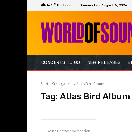
C
16.1
Bochum
Donnerstag, August 6, 2026
CONCERTS TO GO
NEW RELEASES
B
Start
Schlagworte
Atlas Bird Album
Tag:
Atlas Bird Album
Keine Beiträge vorhanden