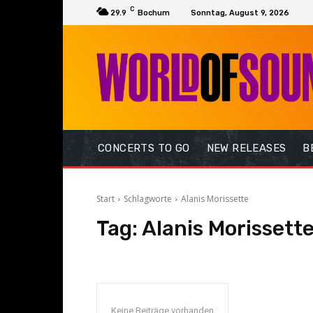
C
29.9
Bochum
Sonntag, August 9, 2026
CONCERTS TO GO
NEW RELEASES
B
Start
Schlagworte
Alanis Morissette
Tag:
Alanis Morissett
Keine Beiträge vorhanden