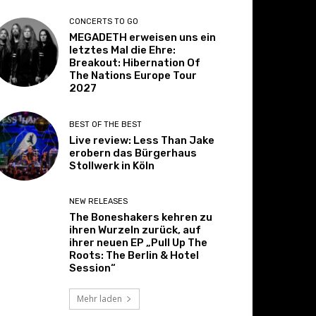
CONCERTS TO GO
MEGADETH erweisen uns ein
letztes Mal die Ehre:
Breakout: Hibernation Of
The Nations Europe Tour
2027
BEST OF THE BEST
Live review: Less Than Jake
erobern das Bürgerhaus
Stollwerk in Köln
NEW RELEASES
The Boneshakers kehren zu
ihren Wurzeln zurück, auf
ihrer neuen EP „Pull Up The
Roots: The Berlin & Hotel
Session“
Mehr laden