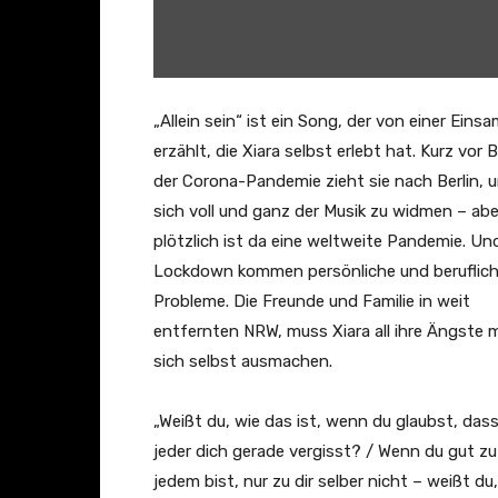
l
e
i
n
„Allein sein“ ist ein Song, der von einer Einsa
e
erzählt, die Xiara selbst erlebt hat. Kurz vor 
S
der Corona-Pandemie zieht sie nach Berlin, 
e
sich voll und ganz der Musik zu widmen – abe
i
plötzlich ist da eine weltweite Pandemie. U
n
Lockdown kommen persönliche und beruflic
“
Probleme. Die Freunde und Familie in weit
v
entfernten NRW, muss Xiara all ihre Ängste m
o
sich selbst ausmachen.
n
Y
„Weißt du, wie das ist, wenn du glaubst, das
o
jeder dich gerade vergisst? / Wenn du gut zu
u
jedem bist, nur zu dir selber nicht – weißt du