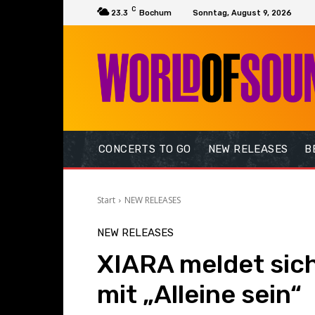
C
23.3
Bochum
Sonntag, August 9, 2026
CONCERTS TO GO
NEW RELEASES
B
Start
NEW RELEASES
NEW RELEASES
XIARA meldet sich
mit „Alleine sein“