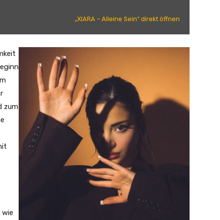
„XIARA – Alleine Sein“ direkt öffnen
mkeit
Beginn
um
r
nd zum
he
it
s
, wie