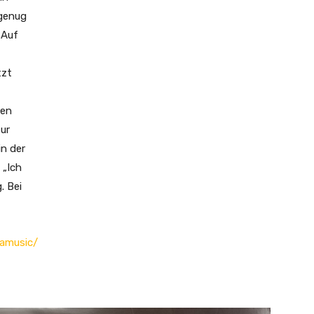
 genug
 „Auf
tzt
nen
ur
in der
 „Ich
. Bei
ramusic/