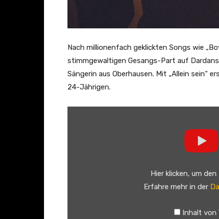
Nach millionenfach geklickten Songs wie „Bo
stimmgewaltigen Gesangs-Part auf Dardans „
Sängerin aus Oberhausen. Mit „Allein sein“ e
24-Jährigen.
„
X
I
A
R
Hier klicken, um den
A
Erfahre mehr in der
Da
–
A
Inhalt von
l