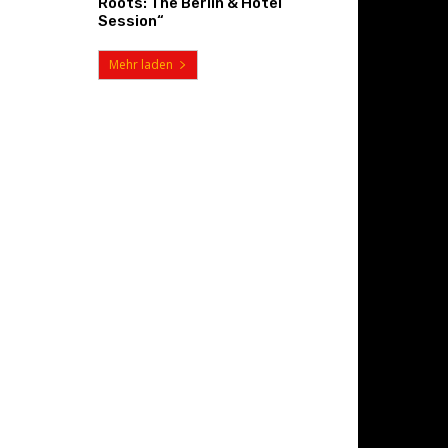
Roots: The Berlin & Hotel
Session“
Mehr laden