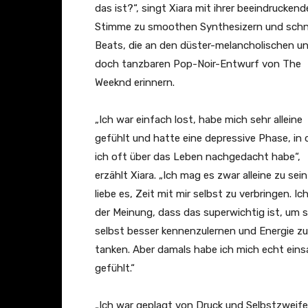
T
das ist?“, singt Xiara mit ihrer beeindrucken
u
Stimme zu smoothen Synthesizern und schn
b
Beats, die an den düster-melancholischen u
e
doch tanzbaren Pop-Noir-Entwurf von The
a
Weeknd erinnern.
n
z
„Ich war einfach lost, habe mich sehr alleine
e
gefühlt und hatte eine depressive Phase, in 
i
ich oft über das Leben nachgedacht habe“,
g
erzählt Xiara. „Ich mag es zwar alleine zu sei
e
liebe es, Zeit mit mir selbst zu verbringen. Ic
n
der Meinung, dass das superwichtig ist, um s
selbst besser kennenzulernen und Energie zu
tanken. Aber damals habe ich mich echt ein
gefühlt.“
„Ich war geplagt von Druck und Selbstzweife