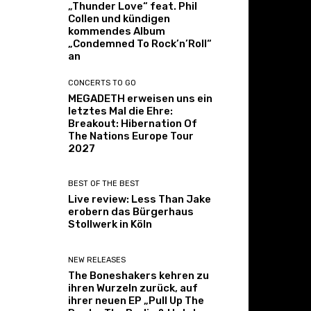
„Thunder Love“ feat. Phil
Collen und kündigen
kommendes Album
„Condemned To Rock’n’Roll“
an
CONCERTS TO GO
MEGADETH erweisen uns ein
letztes Mal die Ehre:
Breakout: Hibernation Of
The Nations Europe Tour
2027
BEST OF THE BEST
Live review: Less Than Jake
erobern das Bürgerhaus
Stollwerk in Köln
NEW RELEASES
The Boneshakers kehren zu
ihren Wurzeln zurück, auf
ihrer neuen EP „Pull Up The