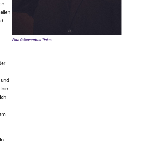
den
ellen
nd
Foto ©Alexandros Tiakas
der
n und
h bin
ich
sam
ln