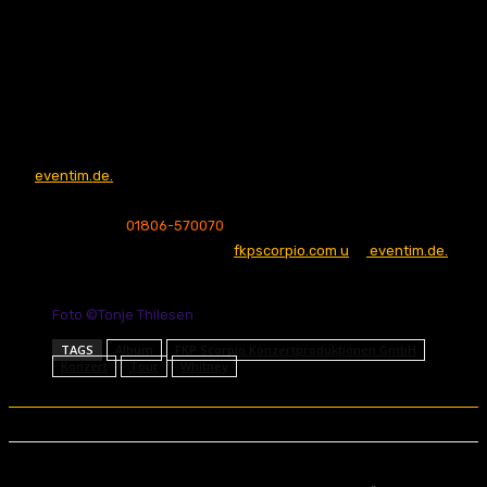
10.11.2022 Köln – Bürgerhaus Stollwerck
11.11.2022 München – Freiheitshalle
13.11.2022 Berlin – Columbia Theater
15.11.2022 Hamburg – mojo club
Tickets für die Shows gibt es ab Mittwoch, den 29. Juni, 11 Uhr exklusiv
auf
eventim.de.
Ab Freitag, den 01. Juli, 11 Uhr gibt es die Tickets für
23,00 Euro zzgl. Gebühren an allen bekannten CTS-VVK Stellen sowie
unter der Hotline
01806-570070
(0,20€/Anruf aus dem Festnetz,
Mobilfunk max. 0,60€/Anruf), auf
fkpscorpio.com u
nd
eventim.de.
Foto ©Tonje Thilesen
TAGS
Album
FKP Scorpio Konzertproduktionen GmbH
Konzert
Tour
Whitney