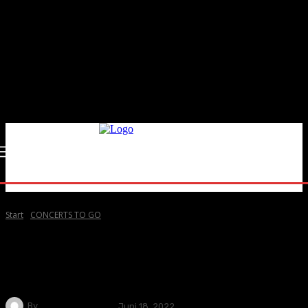
Start
CONCERTS TO GO
CONCERTS TO GO
NEW RELEASES
Whitney kündigen mit neuem Album
auch Ihre Deutschland Tour an
By
Andreas Müller
Juni 18, 2022