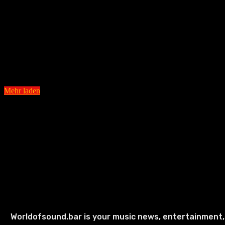
NEW RELEASES
CROSSBONE SKULLY bringen „Thunder Love“ feat. Phil Col
und kündigen kommendes Album „Condemned To Rock’n’R
an
CONCERTS TO GO
MEGADETH erweisen uns ein letztes Mal die Ehre: Breakou
Hibernation Of The Nations Europe Tour 2027
Mehr laden
Worldofsound.bar is your music news, entertainment,