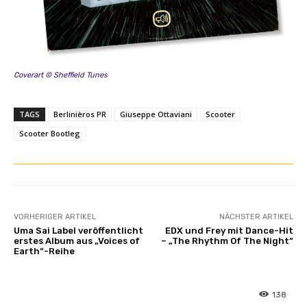
Coverart © Sheffield Tunes
TAGS
Berlinièros PR
Giuseppe Ottaviani
Scooter
Scooter Bootleg
VORHERIGER ARTIKEL
NÄCHSTER ARTIKEL
Uma Sai Label veröffentlicht
EDX und Frey mit Dance-Hit
erstes Album aus „Voices of
– „The Rhythm Of The Night“
Earth“-Reihe
138