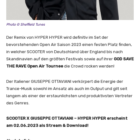
i
o
)
“
Photo © Sheffield Tunes
v
Der Remix von HYPER HYPER wird definitiv im Set der
o
bevorstehenden Open Air Saison 2023 einen festen Platz finden,
n
in welcher SCOOTER von Deutschland über England bis nach
Y
Skandinavien auf den größten Festivals sowie auf ihrer
GOD SAVE
o
THE RAVE Open Air Tournee
die Crowd rocken werden!
u
T
Der Italiener GIUSEPPE OTTAVIANI verkörpert die Energie der
u
Trance-Musik sowohl im Ansatz als auch im Output und gilt seit
b
langem als einer der erstaunlichsten und produktivsten Vertreter
e
des Genres.
a
n
z
SCOOTER X GIUSEPPE OTTAVIANI – HYPER HYPER erscheint
e
am 02.06.2023 als Stream & Download!
i
g