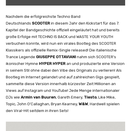
i
u
s
Nachdem die erfolgreichste Techno Band
e
Deutschlands
SCOOTER
in diesem Jahr den Kickstart für das 7.
p
Kapitel der Bandgeschichte offiziell eingeläutet hat und bereits
p
große Erfolge mit TECHNO IS BACK und WASTE YOUR YOUTH
e
verbuchen konnte, wird nun ein virales Bootleg des SCOOTER
O
Klassikers als offizielle Remix-Single released! Die italienische
t
Trance Legende
GIUSEPPE OTTAVIANI
nahm sich SCOOTER’s
t
ikonischer Hymne
HYPER HYPER
an und produzierte eine Version
a
in seinem Stil ohne dabei den Vibe des Originals zu verlieren! Als
v
Bootleg im Internet gelandet und auf zahlreichen Gigs gespielt,
i
sammelte diese Version innerhalb kürzester Zeit Millionen an
a
Views auf Instagram und YouTube! Jede Menge internationaler
n
DJs wie
Armin van Buuren
, Gareth Emery,
Tiesto
, Like Mike,
i
Topic, John O’Callaghan, Bryan Kearney,
W&W
, Hardwell spielen
–
den Viral-Hit seitdem in ihren Sets!
H
y
p