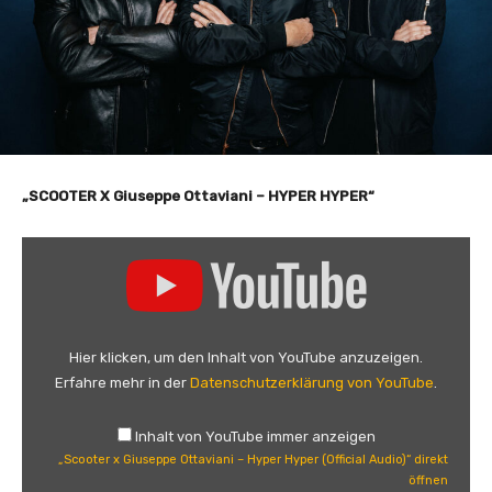
„SCOOTER X Giuseppe Ottaviani – HYPER HYPER“
„
S
c
o
o
Hier klicken, um den Inhalt von YouTube anzuzeigen.
t
Erfahre mehr in der
Datenschutzerklärung von YouTube
.
e
r
Inhalt von YouTube immer anzeigen
x
„Scooter x Giuseppe Ottaviani – Hyper Hyper (Official Audio)“ direkt
G
öffnen