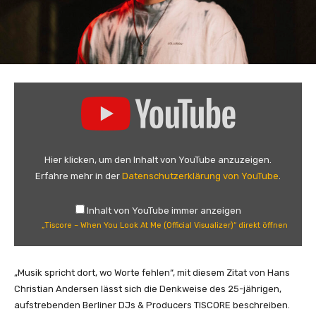
„
T
i
s
c
Hier klicken, um den Inhalt von YouTube anzuzeigen.
o
Erfahre mehr in der
Datenschutzerklärung von YouTube
.
r
e
Inhalt von YouTube immer anzeigen
–
„Tiscore – When You Look At Me (Official Visualizer)“ direkt öffnen
W
h
e
„Musik spricht dort, wo Worte fehlen“, mit diesem Zitat von Hans
n
Christian Andersen lässt sich die Denkweise des 25-jährigen,
Y
aufstrebenden Berliner DJs & Producers TISCORE beschreiben.