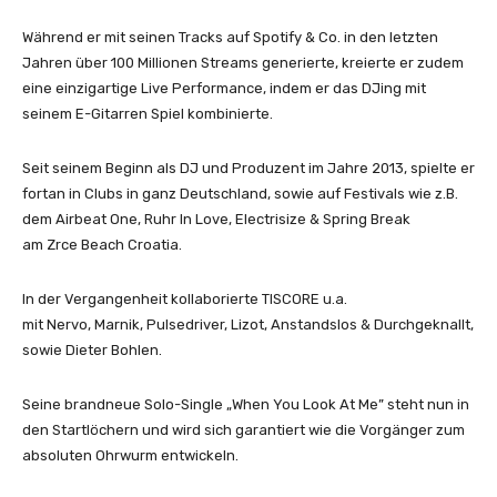
o
u
Während er mit seinen Tracks auf Spotify & Co. in den letzten
L
Jahren über 100 Millionen Streams generierte, kreierte er zudem
o
eine einzigartige Live Performance, indem er das DJing mit
o
seinem E-Gitarren Spiel kombinierte.
k
A
Seit seinem Beginn als DJ und Produzent im Jahre 2013, spielte er
t
fortan in Clubs in ganz Deutschland, sowie auf Festivals wie z.B.
M
dem Airbeat One, Ruhr In Love, Electrisize & Spring Break
e
am Zrce Beach Croatia.
(
O
In der Vergangenheit kollaborierte TISCORE u.a.
f
mit Nervo, Marnik, Pulsedriver, Lizot, Anstandslos & Durchgeknallt,
f
sowie Dieter Bohlen.
i
c
Seine brandneue Solo-Single „When You Look At Me” steht nun in
i
den Startlöchern und wird sich garantiert wie die Vorgänger zum
a
absoluten Ohrwurm entwickeln.
l
V