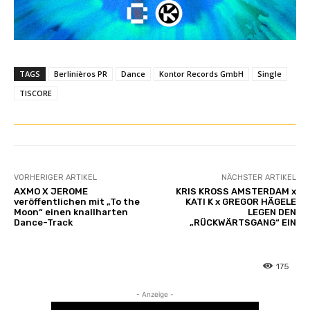
b
e
a
n
z
TAGS
Berlinièros PR
Dance
Kontor Records GmbH
Single
e
TISCORE
i
g
e
n
VORHERIGER ARTIKEL
NÄCHSTER ARTIKEL
AXMO X JEROME
KRIS KROSS AMSTERDAM x
veröffentlichen mit „To the
KATI K x GREGOR HÄGELE
Moon“ einen knallharten
LEGEN DEN
Dance-Track
„RÜCKWÄRTSGANG“ EIN
175
- Anzeige -