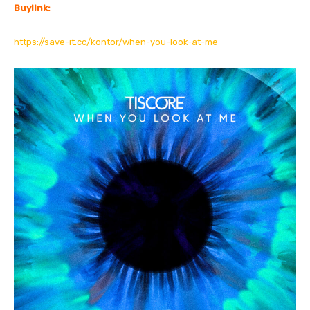
Buylink:
i
s
u
https://save-it.cc/kontor/when-you-look-at-me
a
l
i
z
e
r
)
“
v
o
n
Y
o
u
T
u