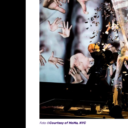
Foto ©
Courtesy of MoMa, NYC