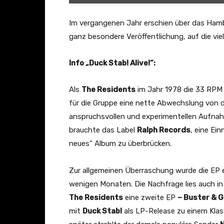
e
R
Im vergangenen Jahr erschien über das Hamb
e
ganz besondere Veröffentlichung, auf die vi
s
i
Info „Duck Stab! Alive!“:
d
e
Als
The Residents
im Jahr 1978 die 33 RP
n
für die Gruppe eine nette Abwechslung von d
t
anspruchsvollen und experimentellen Aufna
s
brauchte das Label
Ralph Records
, eine Ei
G
neues“ Album zu überbrücken.
o
d
Zur allgemeinen Überraschung wurde die EP e
i
wenigen Monaten. Die Nachfrage lies auch in
n
The Residents
eine zweite EP
– Buster & G
3
mit
Duck Stab!
als LP-Release zu einem Klas