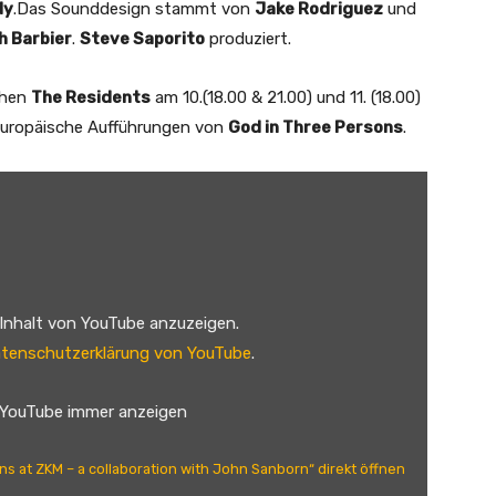
dy
.Das Sounddesign stammt von
Jake Rodriguez
und
h Barbier
.
Steve Saporito
produziert.
chen
The Residents
am 10.(18.00 & 21.00) und 11. (18.00)
europäische Aufführungen von
God in Three Persons
.
 Inhalt von YouTube anzuzeigen.
tenschutzerklärung von YouTube
.
 YouTube immer anzeigen
ons at ZKM – a collaboration with John Sanborn“ direkt öffnen