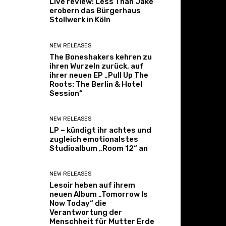
Live review: Less Than Jake
erobern das Bürgerhaus
Stollwerk in Köln
NEW RELEASES
The Boneshakers kehren zu
ihren Wurzeln zurück, auf
ihrer neuen EP „Pull Up The
Roots: The Berlin & Hotel
Session“
NEW RELEASES
LP – kündigt ihr achtes und
zugleich emotionalstes
Studioalbum „Room 12“ an
NEW RELEASES
Lesoir heben auf ihrem
neuen Album „Tomorrow Is
Now Today“ die
Verantwortung der
Menschheit für Mutter Erde