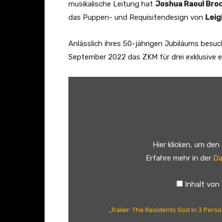
musikalische Leitung hat
Joshua Raoul Bro
das Puppen- und Requisitendesign von
Leig
Anlässlich ihres 50-jährigen Jubiläums besu
September 2022 das ZKM für drei exklusive 
„
T
r
a
i
Hier klicken, um den
l
Erfahre mehr in der
Da
e
r
Inhalt von
:
T
„Trailer: The Residents God in 3 Pers
h