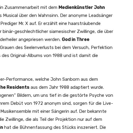
in Zusammenarbeit mit dem
Medienkünstler John
ches Musical über den Wahnsinn. Der anonyme Leadsänger
 Prediger Mr. X auf. Er erzählt eine haarsträubende
inär-geschlechtlicher siamesischer Zwillinge, die über
derheiler angepriesen werden.
God in Three
Grauen des Seelenverlusts bei dem Versuch, Perfektion
s des Original-Albums von 1988 und ist damit die
ater-Performance, welche John Sanborn aus dem
he Residents
aus dem Jahr 1988 adaptiert wurde.
nogenen“ Bildern, um uns tief in die gestörte Psyche von
t ihrem Debüt von 1972 anonym sind, sorgen für die Live-
 Musikensemble mit einer Sängerin auf. Der bekannte
ie Zwillinge, die als Teil der Projektion nur auf dem
in
hat die Bühnenfassung des Stücks inszeniert. Die