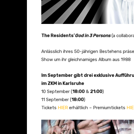
The Residents’
God in 3 Persons
(a collabor
Anlässlich ihres 50-jährigen Bestehens präse
Show um ihr gleichnamiges Album aus 1988
Im September gibt drei exklusive Auffüh
im ZKM in Karlsruhe
10 September (
18:00
&
21:00
)
11 September (
18:00
)
Tickets
HIER
erhältlich – Premiumtickets
HI