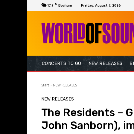
C
17.9
Bochum
Freitag, August 7, 2026
CONCERTS TO GO
NEW RELEASES
B
Start
NEW RELEASES
NEW RELEASES
The Residents – G
John Sanborn), i