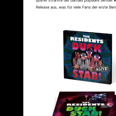
P
später strahlte der damals populäre Sender
N
e
Release aus, was für viele Fans der erste Be
r
s
o
n
s
a
t
Z
K
M
–
a
c
o
l