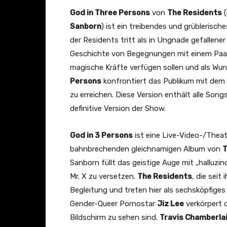
God in Three Persons
von
The Residents
(
Sanborn
) ist ein treibendes und grübleris
der Residents tritt als in Ungnade gefallener
Geschichte von Begegnungen mit einem Paar b
magische Kräfte verfügen sollen und als Wun
Persons
konfrontiert das Publikum mit dem 
zu erreichen. Diese Version enthält alle Song
definitive Version der Show.
God in 3 Persons
ist eine Live-Video-/The
bahnbrechenden gleichnamigen Album von
T
Sanborn füllt das geistige Auge mit „halluzi
Mr. X zu versetzen.
The Residents
, die sei
Begleitung und treten hier als sechsköpfiges
Gender-Queer Pornostar
Jiz Lee
verkörpert d
Bildschirm zu sehen sind.
Travis Chamberla