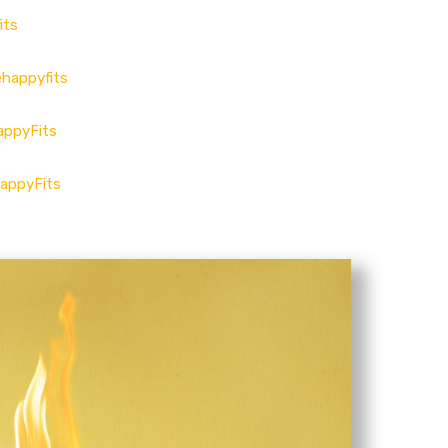
its
happyfits
appyFits
appyFits