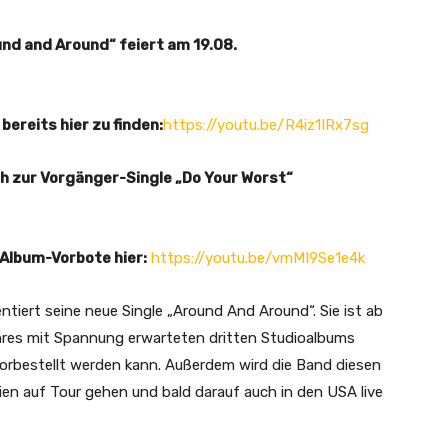
und and Around“
feiert am 19.08.
bereits hier zu finden:
https://youtu.be/R4iz1IRx7sg
ich zur Vorgänger-Single „Do Your Worst“
 Album-Vorbote hier:
https://youtu.be/vmMI9Se1e4k
tiert seine neue Single „Around And Around“. Sie ist ab
e ihres mit Spannung erwarteten dritten Studioalbums
orbestellt werden kann. Außerdem wird die Band diesen
ien auf Tour gehen und bald darauf auch in den USA live