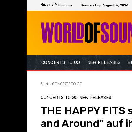
C
23.9
Bochum
Donnerstag, August 6, 2026
CONCERTS TO GO
NEW RELEASES
B
Start
CONCERTS TO GO
CONCERTS TO GO
NEW RELEASES
THE HAPPY FITS 
and Around“ auf ih