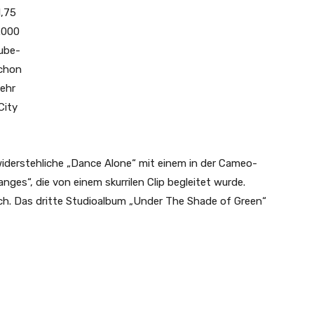
1,75
.000
ube-
Schon
mehr
City
widerstehliche „Dance Alone“ mit einem in der Cameo-
nges“, die von einem skurrilen Clip begleitet wurde.
lich. Das dritte Studioalbum „Under The Shade of Green“