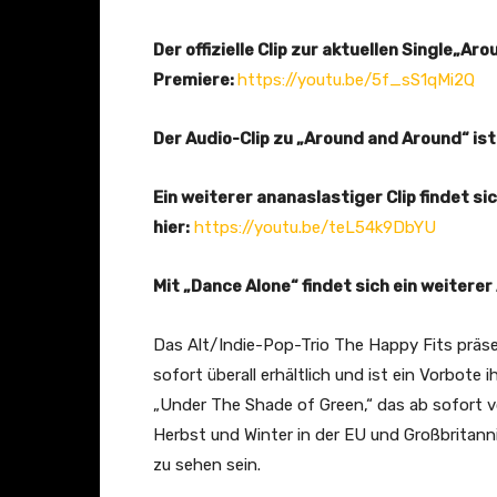
Der offizielle Clip zur aktuellen Single
„Aro
Premiere:
https://youtu.be/5f_sS1qMi2Q
Der Audio-Clip zu „Around and Around“ ist 
Ein weiterer ananaslastiger Clip findet s
hier:
https://youtu.be/teL54k9DbYU
Mit „Dance Alone“
findet sich ein weiterer
Das Alt/Indie-Pop-Trio The Happy Fits präsen
sofort überall erhältlich und ist ein Vorbot
„Under The Shade of Green,“ das ab sofort v
Herbst und Winter in der EU und Großbritann
zu sehen sein.