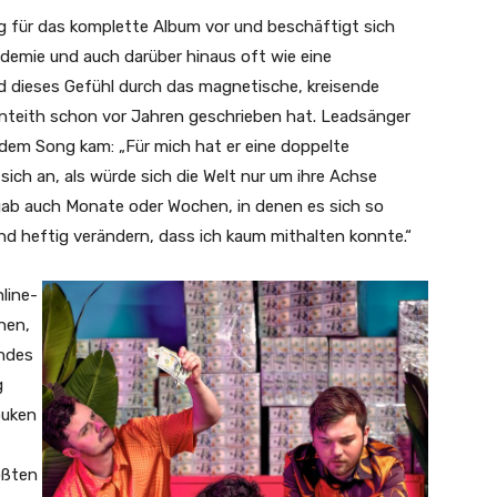
g für das komplette Album vor und beschäftigt sich
ndemie und auch darüber hinaus oft wie eine
rd dieses Gefühl durch das magnetische, kreisende
Monteith schon vor Jahren geschrieben hat. Leadsänger
u dem Song kam: „Für mich hat er eine doppelte
ich an, als würde sich die Welt nur um ihre Achse
gab auch Monate oder Wochen, in denen es sich so
und heftig verändern, dass ich kaum mithalten konnte.“
nline-
nen,
andes
g
buken
ößten