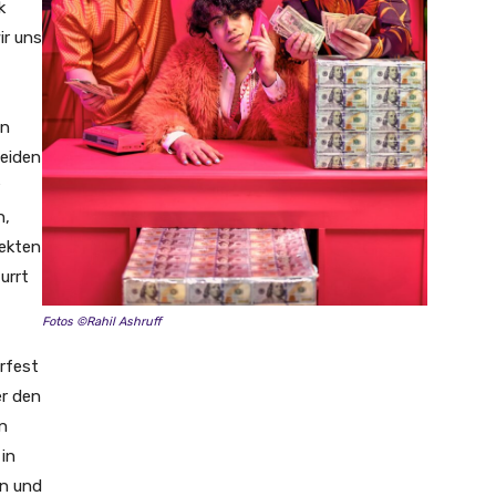
k
ir uns
on
heiden
n,
fekten
urrt
Fotos ©Rahil Ashruff
rfest
er den
n
 in
on und