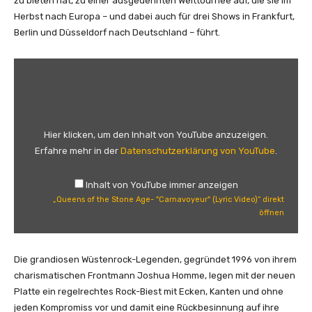
zu bieten hat, zu einer ausgedehnten Welttournee auf, die sie im
Herbst nach Europa – und dabei auch für drei Shows in Frankfurt,
Berlin und Düsseldorf nach Deutschland – führt.
„
Q
u
e
e
Hier klicken, um den Inhalt von YouTube anzuzeigen.
n
Erfahre mehr in der
Datenschutzerklärung von YouTube
.
s
o
Inhalt von YouTube immer anzeigen
f
„Queens of the Stone Age- "Carnavoyeur" (Lyric Video)“ direkt
t
öffnen
h
e
S
Die grandiosen Wüstenrock-Legenden, gegründet 1996 von ihrem
t
charismatischen Frontmann Joshua Homme, legen mit der neuen
o
Platte ein regelrechtes Rock-Biest mit Ecken, Kanten und ohne
n
jeden Kompromiss vor und damit eine Rückbesinnung auf ihre