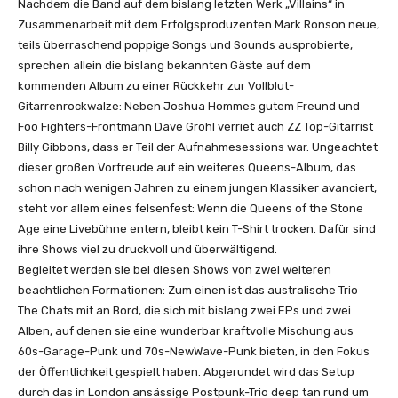
Nachdem die Band auf dem bislang letzten Werk „Villains“ in
b
Zusammenarbeit mit dem Erfolgsproduzenten Mark Ronson neue,
e
teils überraschend poppige Songs und Sounds ausprobierte,
a
sprechen allein die bislang bekannten Gäste auf dem
n
kommenden Album zu einer Rückkehr zur Vollblut-
z
Gitarrenrockwalze: Neben Joshua Hommes gutem Freund und
e
Foo Fighters-Frontmann Dave Grohl verriet auch ZZ Top-Gitarrist
i
Billy Gibbons, dass er Teil der Aufnahmesessions war. Ungeachtet
g
dieser großen Vorfreude auf ein weiteres Queens-Album, das
e
schon nach wenigen Jahren zu einem jungen Klassiker avanciert,
n
steht vor allem eines felsenfest: Wenn die Queens of the Stone
Age eine Livebühne entern, bleibt kein T-Shirt trocken. Dafür sind
ihre Shows viel zu druckvoll und überwältigend.
Begleitet werden sie bei diesen Shows von zwei weiteren
beachtlichen Formationen: Zum einen ist das australische Trio
The Chats mit an Bord, die sich mit bislang zwei EPs und zwei
Alben, auf denen sie eine wunderbar kraftvolle Mischung aus
60s-Garage-Punk und 70s-NewWave-Punk bieten, in den Fokus
der Öffentlichkeit gespielt haben. Abgerundet wird das Setup
durch das in London ansässige Postpunk-Trio deep tan rund um