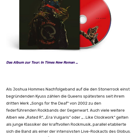
L
y
r
i
c
V
i
d
e
Das Album zur Tour: In Times New Roman …
o
)
“
v
Als Joshua Hommes Nachfolgeband auf die den Stonerrock einst
o
begründenden Kyuss zählen die Queens spätestens seit ihrem
n
dritten Werk „Songs for the Deaf“ von 2002 zu den
Y
federführenden Rockbands der Gegenwart. Auch viele weitere
o
Alben wie „Rated R“, „Era Vulgaris“ oder „…Like Clockwork“ gelten
u
als junge Klassiker der kraftvollen Rockmusik, parallel etablierte
T
sich die Band als einer der intensivsten Live-Rockacts des Globus.
u