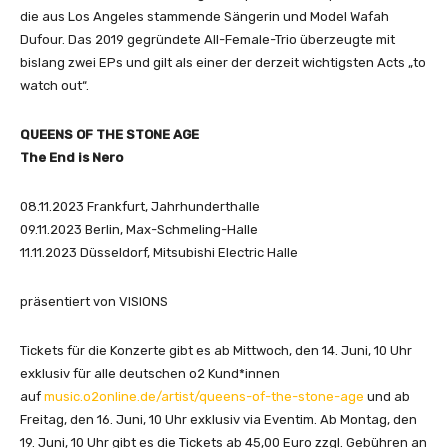
die aus Los Angeles stammende Sängerin und Model Wafah
Dufour. Das 2019 gegründete All-Female-Trio überzeugte mit
bislang zwei EPs und gilt als einer der derzeit wichtigsten Acts „to
watch out“.
QUEENS OF THE STONE AGE
The End is Nero
08.11.2023 Frankfurt, Jahrhunderthalle
09.11.2023 Berlin, Max-Schmeling-Halle
11.11.2023 Düsseldorf, Mitsubishi Electric Halle
präsentiert von VISIONS
Tickets für die Konzerte gibt es ab Mittwoch, den 14. Juni, 10 Uhr
exklusiv für alle deutschen o2 Kund*innen
auf
music.o2online.de/artist/queens-of-the-stone-age
und ab
Freitag, den 16. Juni, 10 Uhr exklusiv via Eventim. Ab Montag, den
19. Juni, 10 Uhr gibt es die Tickets ab 45,00 Euro zzgl. Gebühren an