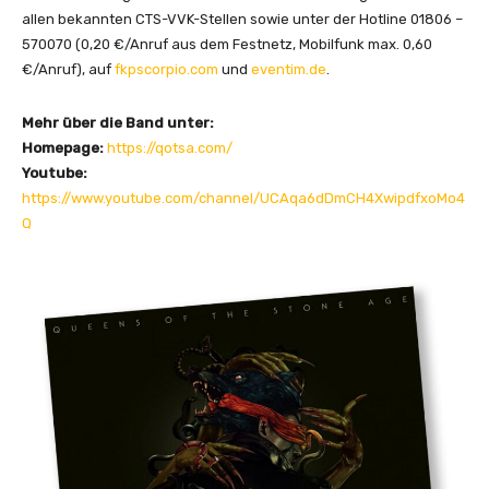
allen bekannten CTS-VVK-Stellen sowie unter der Hotline 01806 –
570070 (0,20 €/Anruf aus dem Festnetz, Mobilfunk max. 0,60
€/Anruf), auf
fkpscorpio.com
und
eventim.de
.
Mehr über die Band unter:
Homepage:
https://qotsa.com/
Youtube:
https://www.youtube.com/channel/UCAqa6dDmCH4XwipdfxoMo4
Q