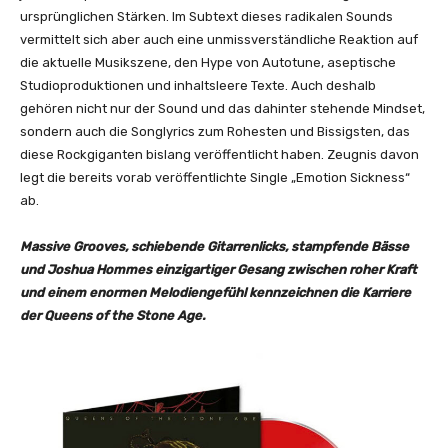
e
ursprünglichen Stärken. Im Subtext dieses radikalen Sounds
A
vermittelt sich aber auch eine unmissverständliche Reaktion auf
g
die aktuelle Musikszene, den Hype von Autotune, aseptische
e
Studioproduktionen und inhaltsleere Texte. Auch deshalb
-
gehören nicht nur der Sound und das dahinter stehende Mindset,
"
sondern auch die Songlyrics zum Rohesten und Bissigsten, das
C
diese Rockgiganten bislang veröffentlicht haben. Zeugnis davon
a
legt die bereits vorab veröffentlichte Single „Emotion Sickness“
r
ab.
n
a
Massive Grooves, schiebende Gitarrenlicks, stampfende Bässe
v
und Joshua Hommes einzigartiger Gesang zwischen roher Kraft
o
und einem enormen Melodiengefühl kennzeichnen die Karriere
y
der Queens of the Stone Age.
e
u
r
"
(