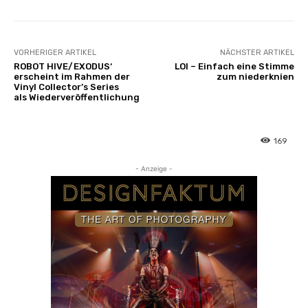
n
z
e
i
VORHERIGER ARTIKEL
NÄCHSTER ARTIKEL
g
ROBOT HIVE/EXODUS‘
LOI – Einfach eine Stimme
erscheint im Rahmen der
zum niederknien
e
Vinyl Collector’s Series
n
als Wiederveröffentlichung
169
- Anzeige -