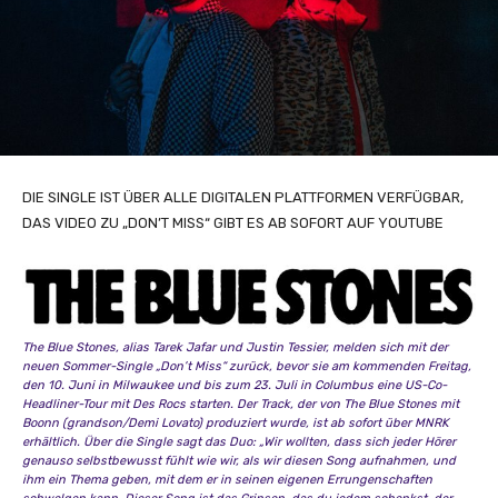
DIE SINGLE IST ÜBER ALLE DIGITALEN PLATTFORMEN VERFÜGBAR,
DAS VIDEO ZU „DON’T MISS“ GIBT ES AB SOFORT AUF YOUTUBE
The Blue Stones, alias Tarek Jafar und Justin Tessier, melden sich mit der
neuen Sommer-Single „Don’t Miss“ zurück, bevor sie am kommenden Freitag,
den 10. Juni in Milwaukee und bis zum 23. Juli in Columbus eine US-Co-
Headliner-Tour mit Des Rocs starten. Der Track, der von The Blue Stones mit
Boonn (grandson/Demi Lovato) produziert wurde, ist ab sofort über MNRK
erhältlich. Über die Single sagt das Duo: „Wir wollten, dass sich jeder Hörer
genauso selbstbewusst fühlt wie wir, als wir diesen Song aufnahmen, und
ihm ein Thema geben, mit dem er in seinen eigenen Errungenschaften