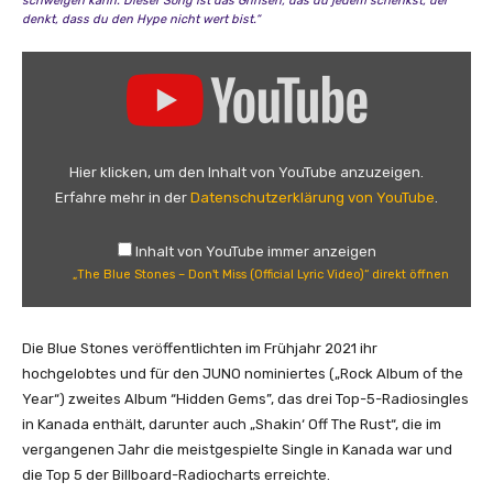
schwelgen kann. Dieser Song ist das Grinsen, das du jedem schenkst, der
denkt, dass du den Hype nicht wert bist.“
„
T
h
e
B
Hier klicken, um den Inhalt von YouTube anzuzeigen.
l
Erfahre mehr in der
Datenschutzerklärung von YouTube
.
u
e
Inhalt von YouTube immer anzeigen
S
„The Blue Stones – Don't Miss (Official Lyric Video)“ direkt öffnen
t
o
n
Die Blue Stones veröffentlichten im Frühjahr 2021 ihr
e
hochgelobtes und für den JUNO nominiertes („Rock Album of the
s
Year“) zweites Album “Hidden Gems”, das drei Top-5-Radiosingles
–
in Kanada enthält, darunter auch „Shakin‘ Off The Rust“, die im
D
vergangenen Jahr die meistgespielte Single in Kanada war und
o
die Top 5 der Billboard-Radiocharts erreichte.