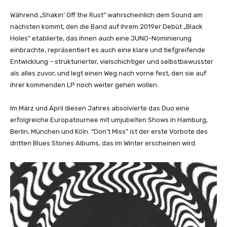
n
'
Während „Shakin‘ Off the Rust“ wahrscheinlich dem Sound am
t
nächsten kommt, den die Band auf ihrem 2019er Debüt „Black
M
Holes“ etablierte, das ihnen auch eine JUNO-Nominierung
i
einbrachte, repräsentiert es auch eine klare und tiefgreifende
s
Entwicklung – strukturierter, vielschichtiger und selbstbewusster
s
als alles zuvor, und legt einen Weg nach vorne fest, den sie auf
(
ihrer kommenden LP noch weiter gehen wollen.
O
f
Im März und April diesen Jahres absolvierte das Duo eine
f
erfolgreiche Europatournee mit umjubelten Shows in Hamburg,
i
Berlin, München und Köln. “Don’t Miss” ist der erste Vorbote des
c
dritten Blues Stones Albums, das im Winter erscheinen wird.
i
a
l
L
y
r
i