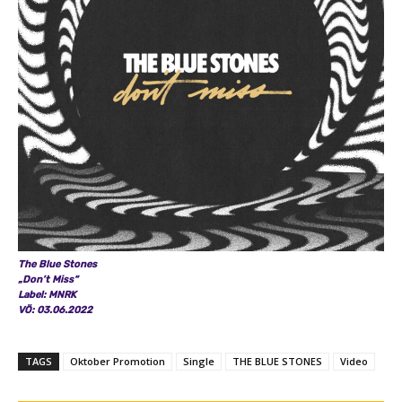
c
V
i
d
e
o
)
“
v
o
n
Y
o
The Blue Stones
u
„Don’t Miss“
Label: MNRK
T
VÖ: 03.06.2022
u
b
TAGS
Oktober Promotion
Single
THE BLUE STONES
Video
e
a