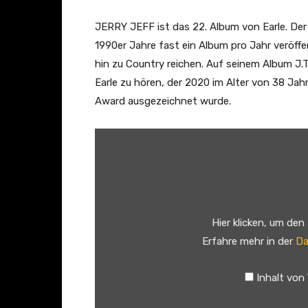
e
s
JERRY JEFF ist das 22. Album von Earle. Der
–
1990er Jahre fast ein Album pro Jahr veröffen
"
hin zu Country reichen. Auf seinem Album J.
M
Earle zu hören, der 2020 im Alter von 38 Ja
r
Award ausgezeichnet wurde.
.
B
„
o
G
j
e
a
t
n
t
Hier klicken, um den
g
i
Erfahre mehr in der
Da
l
n
e
’
Inhalt von
s
B
"
y