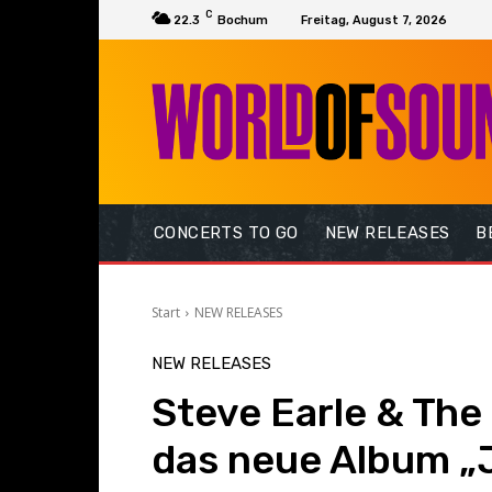
C
22.3
Bochum
Freitag, August 7, 2026
CONCERTS TO GO
NEW RELEASES
B
Start
NEW RELEASES
NEW RELEASES
Steve Earle & The
das neue Album 