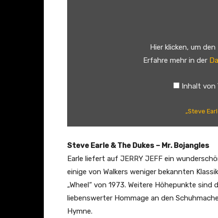
t
e
v
Hier klicken, um den
e
Erfahre mehr in der
Da
E
a
Inhalt von
r
l
„Steve Earl
e
&
T
Steve Earle & The Dukes – Mr. Bojangles
h
Earle liefert auf JERRY JEFF ein wunderschön
e
einige von Walkers weniger bekannten Klassi
D
„Wheel“ von 1973. Weitere Höhepunkte sind d
u
liebenswerter Hommage an den Schuhmacher
k
Hymne.