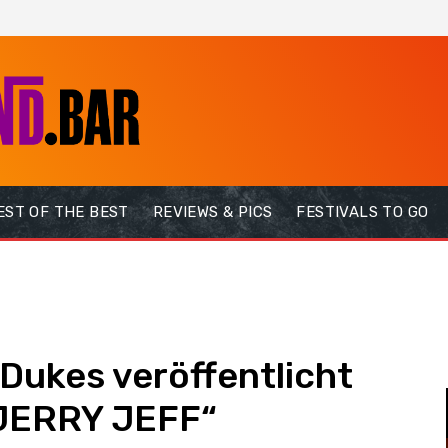
EST OF THE BEST
REVIEWS & PICS
FESTIVALS TO GO
 Dukes veröffentlicht
„JERRY JEFF“