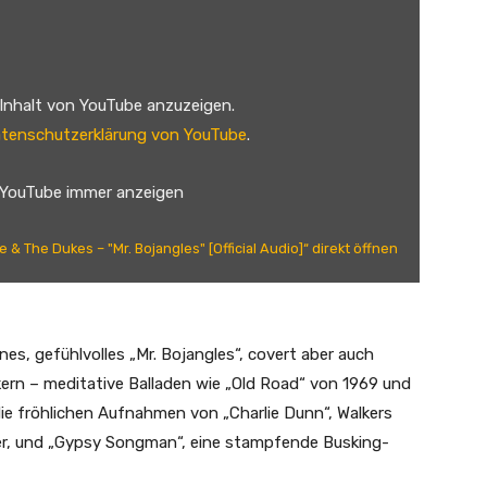
 Inhalt von YouTube anzuzeigen.
tenschutzerklärung von YouTube
.
 YouTube immer anzeigen
e & The Dukes – "Mr. Bojangles" [Official Audio]“ direkt öffnen
es, gefühlvolles „Mr. Bojangles“, covert aber auch
kern – meditative Balladen wie „Old Road“ von 1969 und
ie fröhlichen Aufnahmen von „Charlie Dunn“, Walkers
, und „Gypsy Songman“, eine stampfende Busking-