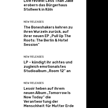
Live review: Less Than Jake
erobern das Bürgerhaus
Stollwerk in Köln
NEW RELEASES
The Boneshakers kehren zu
ihren Wurzeln zurück, auf
ihrer neuen EP „Pull Up The
Roots: The Berlin & Hotel
Session“
NEW RELEASES
LP – kündigt ihr achtes und
zugleich emotionalstes
Studioalbum „Room 12“ an
NEW RELEASES
Lesoir heben auf ihrem
neuen Album „Tomorrow Is
Now Today“ die
Verantwortung der
Menschheit für Mutter Erde