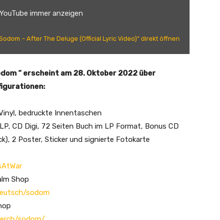
 YouTube immer anzeigen
Sodom – After The Deluge (Official Lyric Video)“ direkt öffnen
odom “ erscheint am 28. Oktober 2022 über
igurationen:
 Vinyl, bedruckte Innentaschen
e 2LP, CD Digi, 72 Seiten Buch im LP Format, Bonus CD
ack), 2 Poster, Sticker und signierte Fotokarte
rsAtWar
palm Shop
deutsch/sodom
Shop
merch/sodom/