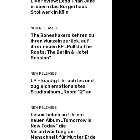
Live review: Less Than Jake
erobern das Bürgerhaus
Stollwerk in Köln
NEW RELEASES
The Boneshakers kehren zu
ihren Wurzeln zurück, auf
ihrer neuen EP „Pull Up The
Roots: The Berlin & Hotel
Session“
NEW RELEASES
LP – kündigt ihr achtes und
zugleich emotionalstes
Studioalbum „Room 12“ an
NEW RELEASES
Lesoir heben auf ihrem
neuen Album „Tomorrow Is
Now Today“ die
Verantwortung der
Menschheit für Mutter Erde