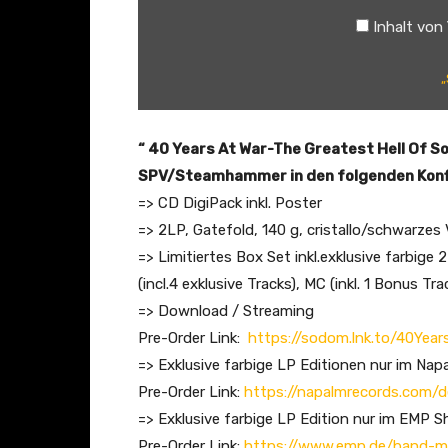
A
Inhalt von
f
t
„
e
r
T
“ 40 Years At War-The Greatest Hell Of S
h
SPV/Steamhammer in den folgenden Konf
e
=> CD DigiPack inkl. Poster
D
=> 2LP, Gatefold, 140 g, cristallo/schwarzes
e
=> Limitiertes Box Set inkl.exklusive farbig
l
(incl.4 exklusive Tracks), MC (inkl. 1 Bonus Tr
u
=> Download / Streaming
g
Pre-Order Link:
https://sodom.lnk.to/40Yea
e
=> Exklusive farbige LP Editionen nur im Na
(
Pre-Order Link:
https://napalmrecords.com/
O
=> Exklusive farbige LP Edition nur im EMP 
f
Pre-Order Link:
https://www.emp.de/band-