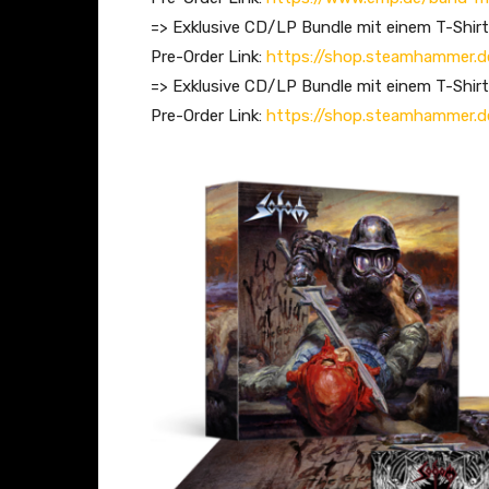
f
=> Exklusive CD/LP Bundle mit einem T-Shi
i
Pre-Order Link:
https://shop.steamhammer.d
c
=> Exklusive CD/LP Bundle mit einem T-Shi
i
Pre-Order Link:
https://shop.steamhammer.d
a
l
L
y
r
i
c
V
i
d
e
o