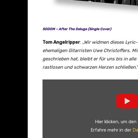
SODOM – After The Deluge (Single Cover)
Tom Angelripper
:
„Wir widmen dieses Lyric
ehemaligen Gitarristen Uwe Christoffers. M
geschrieben hat, bleibt er für uns bis in all
rastlosen und schwarzen Herzen schließen.“
„
S
o
d
o
Hier klicken, um den
m
Erfahre mehr in der
Da
–