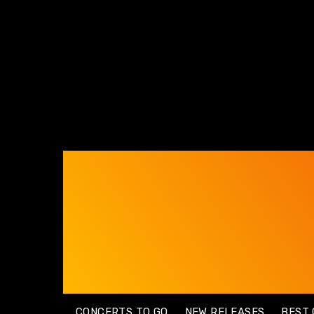
C
18.6
Bochum
Donnerstag, August 6, 2026
CONCERTS TO GO
NEW RELEASES
BEST 