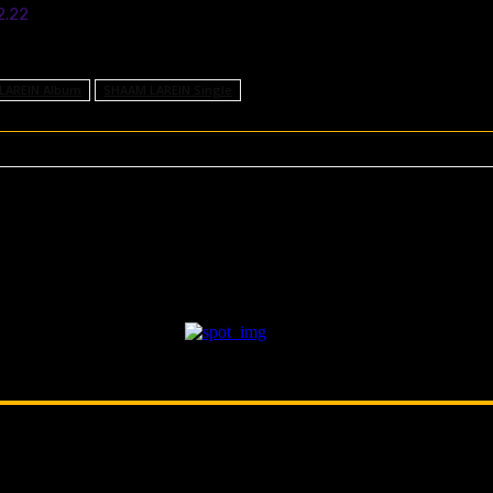
2.22
LAREIN Album
SHAAM LAREIN Single
Album ab 28.10.
PLACEBO >> Mit
- Anzeige -
werk in Köln