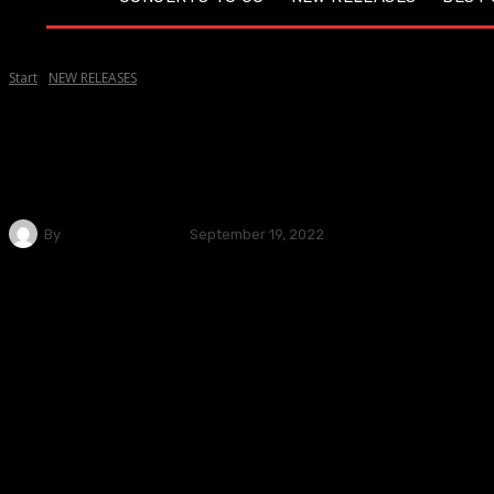
Start
NEW RELEASES
NEW RELEASES
SHAAM LAREIN veröffent
By
Andreas Müller
September 19, 2022