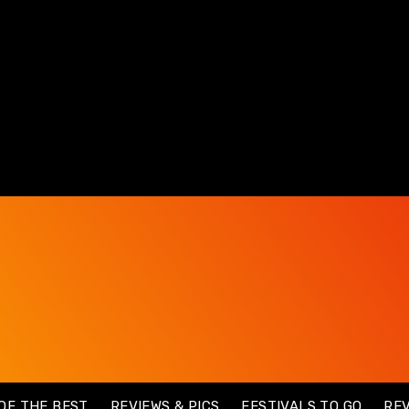
OF THE BEST
REVIEWS & PICS
FESTIVALS TO GO
RE