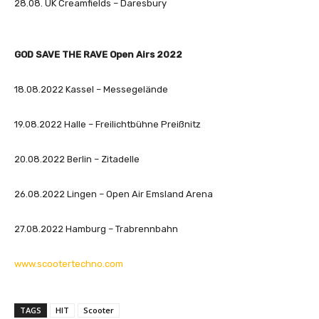
28.08. UK Creamfields – Daresbury
u
r
V
GOD SAVE THE RAVE Open Airs 2022
i
d
e
18.08.2022 Kassel – Messegelände
o
H
19.08.2022 Halle – Freilichtbühne Preißnitz
D
)
20.08.2022 Berlin – Zitadelle
“
v
26.08.2022 Lingen – Open Air Emsland Arena
o
n
27.08.2022 Hamburg – Trabrennbahn
Y
o
www.scootertechno.com
u
T
u
TAGS
HIT
Scooter
b