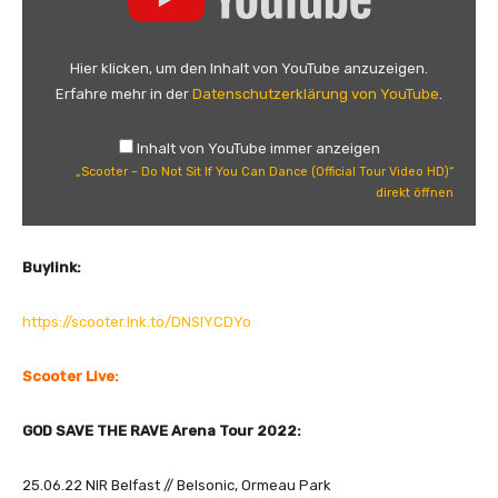
c
o
o
Hier klicken, um den Inhalt von YouTube anzuzeigen.
t
Erfahre mehr in der
Datenschutzerklärung von YouTube
.
e
r
Inhalt von YouTube immer anzeigen
–
„Scooter – Do Not Sit If You Can Dance (Official Tour Video HD)“
D
direkt öffnen
o
N
o
Buylink:
t
S
https://scooter.lnk.to/DNSIYCDYo
i
t
Scooter Live:
I
f
GOD SAVE THE RAVE Arena Tour 2022:
Y
o
25.06.22 NIR Belfast // Belsonic, Ormeau Park
u