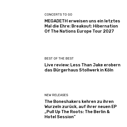
CONCERTS TO GO
MEGADETH erweisen uns ein letztes
Mal die Ehre: Breakout: Hibernation
Of The Nations Europe Tour 2027
BEST OF THE BEST
Live review: Less Than Jake erobern
das Bürgerhaus Stollwerk in Köln
NEW RELEASES
The Boneshakers kehren zu ihren
Wurzeln zurück, auf ihrer neuen EP
„Pull Up The Roots: The Berlin &
Hotel Session“