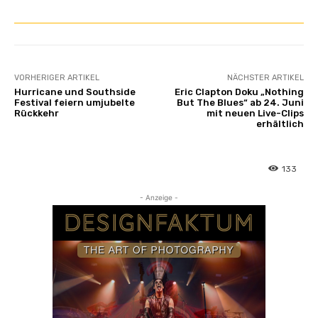
e
a
n
z
VORHERIGER ARTIKEL
NÄCHSTER ARTIKEL
e
Hurricane und Southside
Eric Clapton Doku „Nothing
i
Festival feiern umjubelte
But The Blues“ ab 24. Juni
g
Rückkehr
mit neuen Live-Clips
erhältlich
e
n
133
- Anzeige -