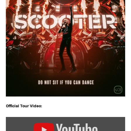
Official Tour Video:
„
S