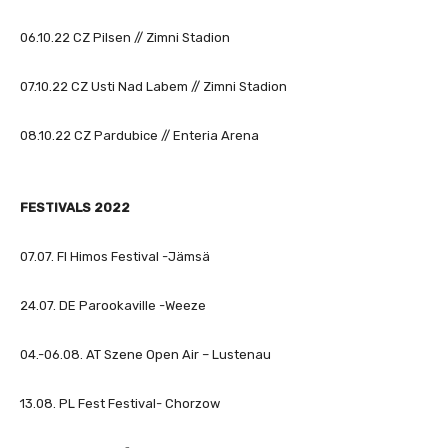
C
06.10.22 CZ Pilsen // Zimni Stadion
a
n
07.10.22 CZ Usti Nad Labem // Zimni Stadion
D
a
n
08.10.22 CZ Pardubice // Enteria Arena
c
e
(
FESTIVALS 2022
O
f
07.07. Fl Himos Festival -Jämsä
f
i
24.07. DE Parookaville -Weeze
c
i
04.-06.08. AT Szene Open Air – Lustenau
a
l
13.08. PL Fest Festival- Chorzow
T
o