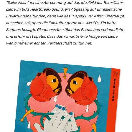
“Sailor Moon” ist eine Abrechnung auf das Idealbild der Rom-Com-
o
Liebe im 80’s Heartbreak-Sound, ein Abgesang auf unrealistische
n
Erwartungshaltungen, denn wie das “Happy Ever After” überhaupt
(
aussehen soll, spart die Popkultur gerne aus. Als 90s Kid hatte
O
Santans besagte Glaubenssätze über das Fernsehen verinnerlicht
f
und erfuhr erst später, dass das romantisierte Image von Liebe
f
wenig mit einer echten Partnerschaft zu tun hat.
i
c
i
a
l
M
/
V
)
“
v
o
n