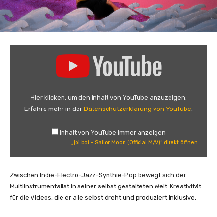
„
j
o
i
b
Hier klicken, um den Inhalt von YouTube anzuzeigen.
o
Erfahre mehr in der
Datenschutzerklärung von YouTube
.
i
–
Inhalt von YouTube immer anzeigen
S
„joi boi – Sailor Moon (Official M/V)“ direkt öffnen
a
i
l
Zwischen Indie-Electro-Jazz-Synthie-Pop bewegt sich der
o
Multiinstrumentalist in seiner selbst gestalteten Welt. Kreativität
r
für die Videos, die er alle selbst dreht und produziert inklusive.
M
o