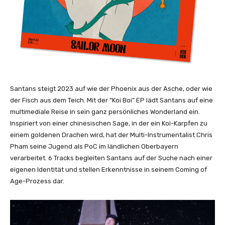
Y
o
u
T
u
b
e
a
Santans steigt 2023 auf wie der Phoenix aus der Asche, oder wie
n
der Fisch aus dem Teich. Mit der “Koi Boi” EP lädt Santans auf eine
z
multimediale Reise in sein ganz persönliches Wonderland ein.
e
Inspiriert von einer chinesischen Sage, in der ein Koi-Karpfen zu
i
einem goldenen Drachen wird, hat der Multi-Instrumentalist Chris
g
Pham seine Jugend als PoC im ländlichen Oberbayern
e
verarbeitet. 6 Tracks begleiten Santans auf der Suche nach einer
n
eigenen Identität und stellen Erkenntnisse in seinem Coming of
Age-Prozess dar.