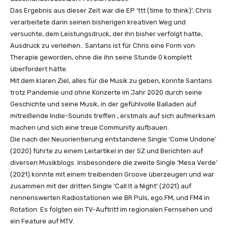
Das Ergebnis aus dieser Zeit war die EP ‘ttt (time to think)’. Chris
verarbeitete darin seinen bisherigen kreativen Weg und
versuchte, dem Leistungsdruck, der ihn bisher verfolgt hatte,
Ausdruck zu verleihen.. Santans ist für Chris eine Form von
Therapie geworden, ohne die ihn seine Stunde 0 komplett
überfordert hätte.
Mit dem klaren Ziel, alles für die Musik zu geben, konnte Santans
trotz Pandemie und ohne Konzerte im Jahr 2020 durch seine
Geschichte und seine Musik, in der gefühlvolle Balladen auf
mitreißende Indie-Sounds treffen , erstmals auf sich aufmerksam
machen und sich eine treue Community aufbauen.
Die nach der Neuorientierung entstandene Single ‘Come Undone’
(2020) führte zu einem Leitartikel in der SZ und Berichten auf
diversen Musikblogs. Insbesondere die zweite Single ‘Mesa Verde’
(2021) konnte mit einem treibenden Groove überzeugen und war
zusammen mit der dritten Single ‘Call It a Night’ (2021) auf
nennenswerten Radiostationen wie BR Puls, ego.FM, und FM4 in
Rotation. Es folgten ein TV-Auftritt im regionalen Fernsehen und
ein Feature auf MTV.