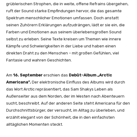
l
grüblerischen Strophen, die in weite, offene Refrains übergehen,
L
ruft der Sound starke Empfindungen hervor, die das gesamte
o
Spektrum menschlicher Emotionen umfassen. Doch anstatt
v
seinen Zuhörern Erklärungen aufzudrängen, lädt er sie ein, die
e
Farben und Emotionen aus seinem überlebensgroßen Sound
“
selbst zu erleben. Seine Texte kreisen um Themen wie innere
v
Kämpfe und Schwierigkeiten in der Liebe und haben einen
o
direkten Draht zu den Menschen – mit großen Gefühlen, viel
n
Fantasie und wahren Geschichten.
Y
o
Am
16. September
erschien das
Debüt-Album „Arctic
u
Americana“.
Der elektronische Einfluss des Albums wird durch
T
das Wort Arctic repräsentiert, das Sam Shakys Leben als
u
Außenseiter aus dem Norden, der im Westen nach Abenteuern
b
sucht, beschreibt. Auf der anderen Seite steht Americana für den
e
Durchschnittsbürger, der versucht, im Alltag zu überleben, und
a
erzählt elegant von der Schönheit, die in den einfachsten
n
alltäglichen Momenten steckt.
z
e