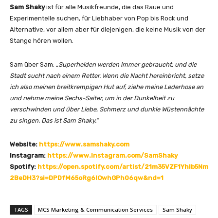
Sam Shaky
ist für alle Musikfreunde, die das Raue und
Experimentelle suchen, für Liebhaber von Pop bis Rock und
Alternative, vor allem aber für diejenigen, die keine Musik von der
Stange hören wollen.
Sam über Sam: „
Superhelden werden immer gebraucht, und die
Stadt sucht nach einem Retter. Wenn die Nacht hereinbricht, setze
ich also meinen breitkrempigen Hut auf, ziehe meine Lederhose an
und nehme meine Sechs-Saiter, um in der Dunkelheit zu
verschwinden und über Liebe, Schmerz und dunkle Wüstennächte
zu singen. Das ist Sam Shaky.“
Website:
https://www.samshaky.com
Instagram:
https://www.instagram.com/SamShaky
Spotify:
https://open.spotify.com/artist/21m35VZF1Yhlb5Nm
2BeDH3?si=DPDfM65oRg6lOwhGPh06qw&nd=1
TAGS
MCS Marketing & Communication Services
Sam Shaky