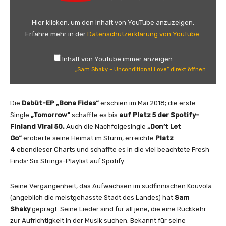
m
S
Hier klicken, um den Inhalt von YouTube anzuzeigen.
h
Erfahre mehr in der
Datenschutzerklärung von YouTube
.
a
k
Inhalt von YouTube immer anzeigen
y
„Sam Shaky – Unconditional Love“ direkt öffnen
–
U
n
Die
Debüt-EP „Bona Fides“
erschien im Mai 2018; die erste
c
Single
„Tomorrow“
schaffte es bis
auf Platz 5 der Spotify-
o
Finland Viral 50.
Auch die Nachfolgesingle
„Don’t Let
n
Go“
eroberte seine Heimat im Sturm, erreichte
Platz
d
4
ebendieser Charts und schaffte es in die viel beachtete Fresh
i
Finds: Six Strings-Playlist auf Spotify.
t
i
Seine Vergangenheit, das Aufwachsen im südfinnischen Kouvola
o
(angeblich die meistgehasste Stadt des Landes) hat
Sam
n
Shaky
geprägt. Seine Lieder sind für all jene, die eine Rückkehr
a
zur Aufrichtigkeit in der Musik suchen. Bekannt für seine