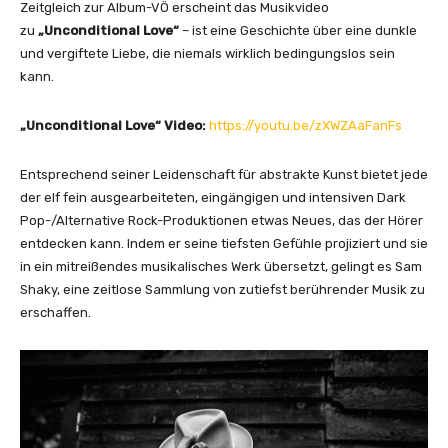
Zeitgleich zur Album-VÖ erscheint das Musikvideo
i
zu
„Unconditional Love“
– ist eine Geschichte über eine dunkle
g
und vergiftete Liebe, die niemals wirklich bedingungslos sein
e
kann.
n
„Unconditional Love“ Video:
https://youtu.be/zXWZAaFanFs
Entsprechend seiner Leidenschaft für abstrakte Kunst bietet jede
der elf fein ausgearbeiteten, eingängigen und intensiven Dark
Pop-/Alternative Rock-Produktionen etwas Neues, das der Hörer
entdecken kann. Indem er seine tiefsten Gefühle projiziert und sie
in ein mitreißendes musikalisches Werk übersetzt, gelingt es Sam
Shaky, eine zeitlose Sammlung von zutiefst berührender Musik zu
erschaffen.