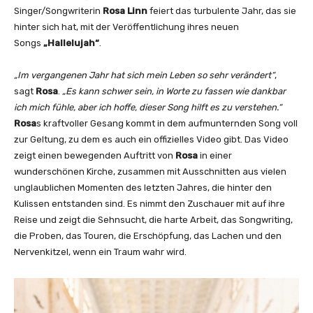
l
Singer/Songwriterin
Rosa Linn
feiert das turbulente Jahr, das sie
l
hinter sich hat, mit der Veröffentlichung ihres neuen
e
Songs
„Hallelujah“
.
l
u
„Im vergangenen Jahr hat sich mein Leben so sehr verändert“
,
j
sagt
Rosa
.
„Es kann schwer sein, in Worte zu fassen wie dankbar
a
ich mich fühle, aber ich hoffe, dieser Song hilft es zu verstehen.“
h
Rosa
s kraftvoller Gesang kommt in dem aufmunternden Song voll
(
zur Geltung, zu dem es auch ein offizielles Video gibt. Das Video
M
zeigt einen bewegenden Auftritt von
Rosa
in einer
y
wunderschönen Kirche, zusammen mit Ausschnitten aus vielen
S
unglaublichen Momenten des letzten Jahres, die hinter den
t
Kulissen entstanden sind. Es nimmt den Zuschauer mit auf ihre
o
Reise und zeigt die Sehnsucht, die harte Arbeit, das Songwriting,
r
die Proben, das Touren, die Erschöpfung, das Lachen und den
y
Nervenkitzel, wenn ein Traum wahr wird.
)
“
v
o