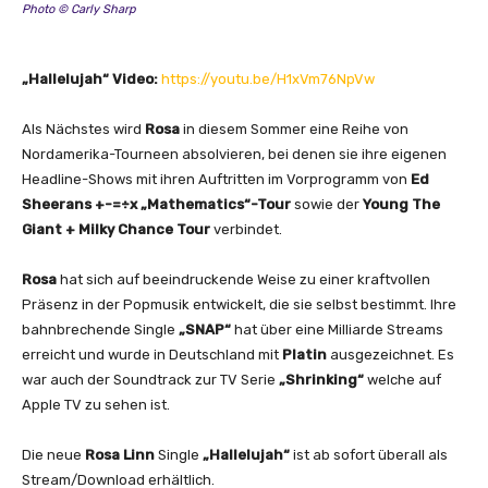
Photo © Carly Sharp
„Hallelujah“ Video:
https://youtu.be/H1xVm76NpVw
Als Nächstes wird
Rosa
in diesem Sommer eine Reihe von
Nordamerika-Tourneen absolvieren, bei denen sie ihre eigenen
Headline-Shows mit ihren Auftritten im Vorprogramm von
Ed
Sheerans +-=÷x „Mathematics“-Tour
sowie der
Young The
Giant + Milky Chance Tour
verbindet.
Rosa
hat sich auf beeindruckende Weise zu einer kraftvollen
Präsenz in der Popmusik entwickelt, die sie selbst bestimmt. Ihre
bahnbrechende Single
„SNAP“
hat über eine Milliarde Streams
erreicht und wurde in Deutschland mit
Platin
ausgezeichnet. Es
war auch der Soundtrack zur TV Serie
„Shrinking“
welche auf
Apple TV zu sehen ist.
Die neue
Rosa Linn
Single
„Hallelujah“
ist ab sofort überall als
Stream/Download erhältlich.