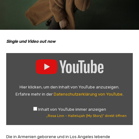
Single und Video out now
„
R
o
s
a
Hier klicken, um den Inhalt von YouTube anzuzeigen.
L
Erfahre mehr in der
Datenschutzerklärung von YouTube
.
i
n
Inhalt von YouTube immer anzeigen
n
„Rosa Linn – Hallelujah (My Story)“ direkt öffnen
–
H
a
Die in Armenien geborene und in Los Angeles lebende