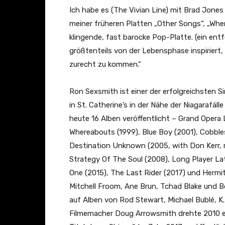
a
Ich habe es (The Vivian Line) mit Brad Jones
d
meiner früheren Platten „Other Songs“, „Wher
I
klingende, fast barocke Pop-Platte. (ein en
n
größtenteils von der Lebensphase inspiriert, 
M
zurecht zu kommen.“
i
n
Ron Sexsmith ist einer der erfolgreichsten
d
in St. Catherine’s in der Nähe der Niagarafäll
(
heute 16 Alben veröffentlicht – Grand Opera 
A
Whereabouts (1999), Blue Boy (2001), Cobble
n
Destination Unknown (2005, with Don Kerr, r
i
Strategy Of The Soul (2008), Long Player La
m
One (2015), The Last Rider (2017) und Hermit
a
Mitchell Froom, Ane Brun, Tchad Blake und 
t
auf Alben von Rod Stewart, Michael Bublé, K.
i
Filmemacher Doug Arrowsmith drehte 2010 e