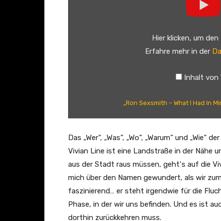
o
n
S
Hier klicken, um den
e
Erfahre mehr in der
Da
x
s
Inhalt von
m
i
„Ron Sexsmith – What I Had In Mi
t
h
–
Das „Wer“, „Was“, „Wo“, „Warum“ und „Wie“ der
W
Vivian Line ist eine Landstraße in der Nähe 
h
aus der Stadt raus müssen, geht‘s auf die Vi
a
mich über den Namen gewundert, als wir zum
t
faszinierend… er steht irgendwie für die Flu
I
Phase, in der wir uns befinden. Und es ist a
H
dorthin zurückkehren muss.