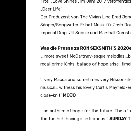
o
Titel „Love Shines“. Im Jahr 2017 veröffentl
n
„Deer Life“.
V
Der Produzent von The Vivian Line Brad Jo
i
Sänger/Songwriter. Er hat Musik für Josh R
d
Imperial Drag, Jill Sobule und Marshall Crens
e
o
Was die Presse zu RON SEXSMITH’S 2020e
S
‘….more sweet McCartney-esque melodies….buo
e
recall prime Kinks, ballads of hope arise…time
r
i
‘….very Macca and sometimes very Nilsson-li
e
musical… witness his lovely Curtis Mayfield-
s
close-knit.’
MOJO
–
P
‘…an anthem of hope for the future…The ofte
a
the fun he’s having is infectious…’
SUNDAY T
r