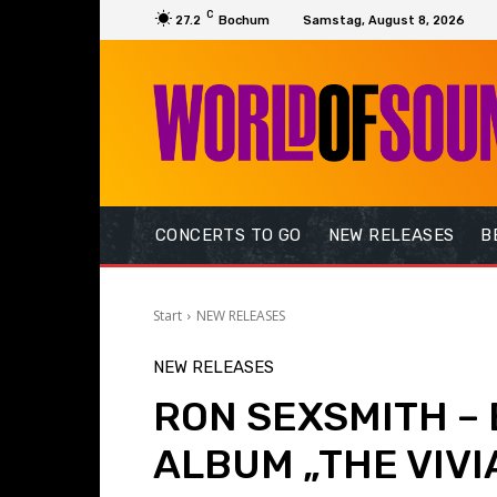
C
27.2
Bochum
Samstag, August 8, 2026
CONCERTS TO GO
NEW RELEASES
B
Start
NEW RELEASES
NEW RELEASES
RON SEXSMITH – 
ALBUM „THE VIVIA