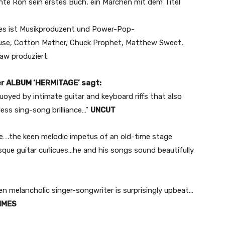
ichte Ron sein erstes Buch, ein Märchen mit dem Titel
nes ist Musikproduzent und Power-Pop-
ouse, Cotton Mather, Chuck Prophet, Matthew Sweet,
haw produziert.
r ALBUM ‘HERMITAGE’ sagt:
yed by intimate guitar and keyboard riffs that also
less sing-song brilliance…”
UNCUT
ke….the keen melodic impetus of an old-time stage
esque guitar curlicues…he and his songs sound beautifully
n melancholic singer-songwriter is surprisingly upbeat…
IMES