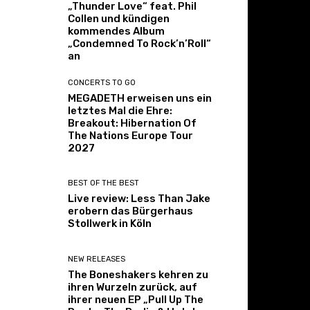
„Thunder Love“ feat. Phil
Collen und kündigen
kommendes Album
„Condemned To Rock’n’Roll“
an
CONCERTS TO GO
MEGADETH erweisen uns ein
letztes Mal die Ehre:
Breakout: Hibernation Of
The Nations Europe Tour
2027
BEST OF THE BEST
Live review: Less Than Jake
erobern das Bürgerhaus
Stollwerk in Köln
NEW RELEASES
The Boneshakers kehren zu
ihren Wurzeln zurück, auf
ihrer neuen EP „Pull Up The