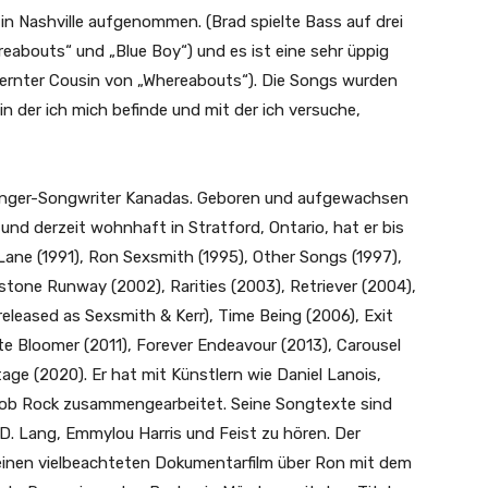
 in Nashville aufgenommen. (Brad spielte Bass auf drei
eabouts“ und „Blue Boy“) und es ist eine sehr üppig
tfernter Cousin von „Whereabouts“). Die Songs wurden
in der ich mich befinde und mit der ich versuche,
 Singer-Songwriter Kanadas. Geboren und aufgewachsen
e und derzeit wohnhaft in Stratford, Ontario, hat er bis
Lane (1991), Ron Sexsmith (1995), Other Songs (1997),
stone Runway (2002), Rarities (2003), Retriever (2004),
eleased as Sexsmith & Kerr), Time Being (2006), Exit
te Bloomer (2011), Forever Endeavour (2013), Carousel
age (2020). Er hat mit Künstlern wie Daniel Lanois,
Bob Rock zusammengearbeitet. Seine Songtexte sind
D. Lang, Emmylou Harris und Feist zu hören. Der
inen vielbeachteten Dokumentarfilm über Ron mit dem