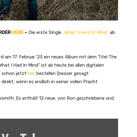
RDER
HERE
–
Die erste SIngle
„What I Hand In Mind“
ab
rd am 17. Februar ’23 ein neues Album mit dem Titel The
What I Had In Mind“ ist ab heute bei allen digitalen
m schon jetzt
hier
bestellen (besser gesagt
 direkt, wenn es endlich in seiner vollen Pracht
exsmith. Es enthält 12 neue, von Ron geschriebene und