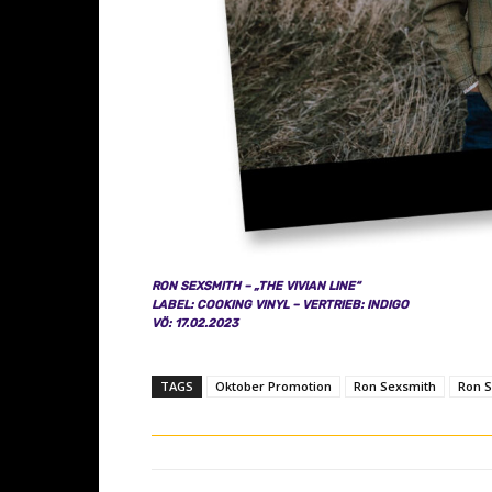
u
T
u
b
e
a
n
z
e
RON SEXSMITH – „THE VIVIAN LINE“
i
LABEL: COOKING VINYL – VERTRIEB: INDIGO
g
VÖ: 17.02.2023
e
n
TAGS
Oktober Promotion
Ron Sexsmith
Ron 