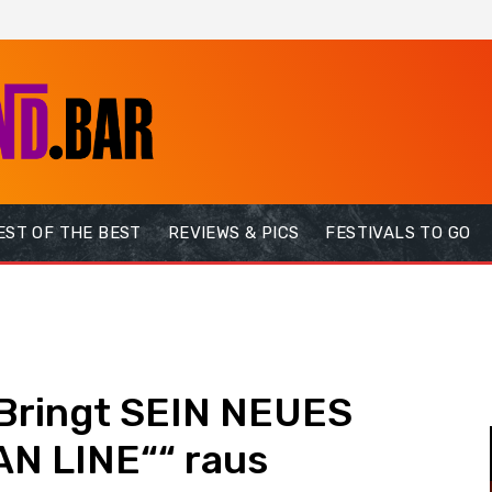
EST OF THE BEST
REVIEWS & PICS
FESTIVALS TO GO
Bringt SEIN NEUES
N LINE““ raus