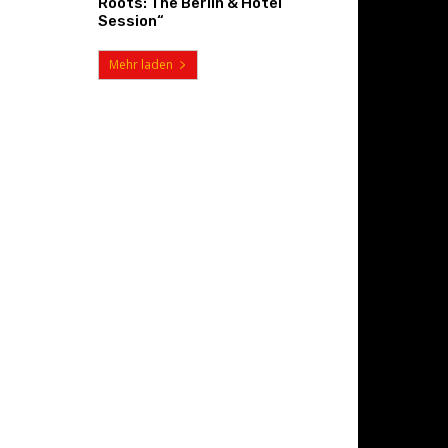
Roots: The Berlin & Hotel
Session“
Mehr laden