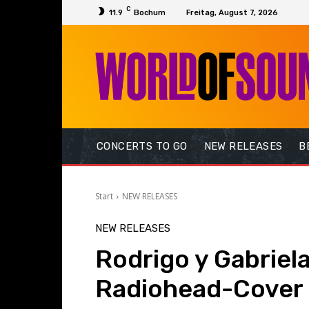
C
11.9
Bochum
Freitag, August 7, 2026
CONCERTS TO GO
NEW RELEASES
B
Start
NEW RELEASES
NEW RELEASES
Rodrigo y Gabriela
Radiohead-Cover 