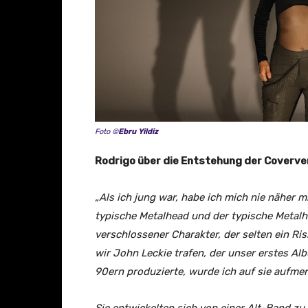
r
p
e
g
g
i
(
R
Foto ©
Ebru Yildiz
a
Rodrigo über die Entstehung der Coverve
d
i
„Als ich jung war, habe ich mich nie näher 
o
typische Metalhead und der typische Metalh
h
verschlossener Charakter, der selten ein Ris
e
wir John Leckie trafen, der unser erstes A
a
90ern produzierte, wurde ich auf sie aufme
d
C