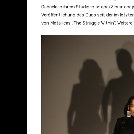
l
Gabriela in ihrem Studio in Ixtapa/Zihuatane
a
Veröffentlichung des Duos seit der im letz
–
von Metallicas „The Struggle Within“. Weitere
W
e
i
r
d
F
i
s
h
e
s
/
A