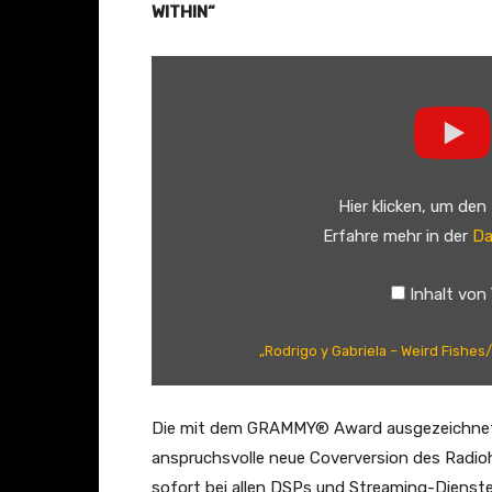
WITHIN“
„
R
o
d
r
Hier klicken, um den
i
Erfahre mehr in der
Da
g
o
Inhalt von
y
G
„Rodrigo y Gabriela – Weird Fishes/
a
b
r
Die mit dem GRAMMY® Award ausgezeichneten
i
anspruchsvolle neue Coverversion des Radiohe
e
sofort bei allen DSPs und Streaming-Diensten