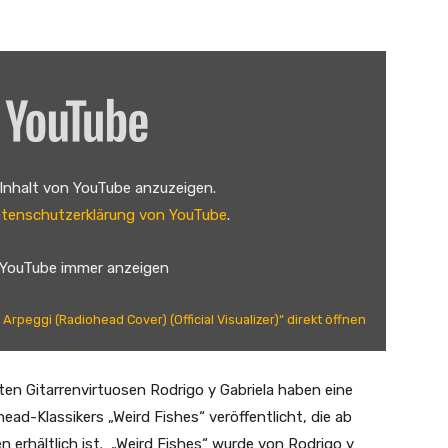
 Inhalt von YouTube anzuzeigen.
tenschutzerklärung von YouTube
.
 YouTube immer anzeigen
 Arpeggi (Radiohead Cover) (Official Visualizer)“ direkt öffnen
 Gitarrenvirtuosen Rodrigo y Gabriela haben eine
ad-Klassikers „Weird Fishes“ veröffentlicht, die ab
 erhältlich ist. „Weird Fishes“ wurde von Rodrigo y