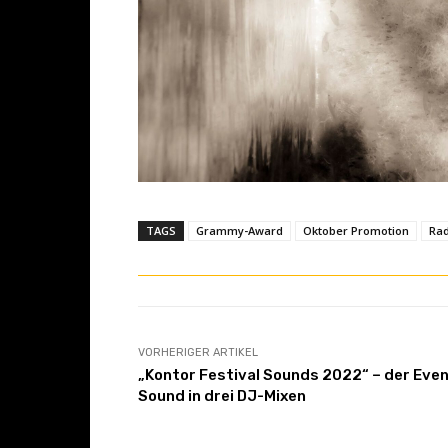
u
a
l
i
z
e
r
)
TAGS
Grammy-Award
Oktober Promotion
Rad
“
v
o
n
Y
VORHERIGER ARTIKEL
„Kontor Festival Sounds 2022“ – der Eve
o
Sound in drei DJ-Mixen
u
T