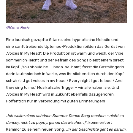
©Warner Music
Eine launisch gezupfte Gitarre, eine hypnotische Melodie und
eine sanft treibende Uptempo-Produktion bilden das Gerüst von
„Voices In My Head“. Die Produktion ist warm und weich, der Vibe
sommerlich-leicht und der Refrain des Songs bleibt einem direkt
im Kopf. „You should be … bada-ba-bam“, fasst die Gastsängerin
darin lautmalerisch in Worte, was ihr allabendlich durch den Kopf
schwirrt: „I got voices in my head / Every night I got to bed / And
they sing to me.” Musikalische Trigger – wir alle haben sie. Und
„Voices In My Head“ wird in Zukunft ebenfalls dazugehören.
Hoffentlich nur in Verbindung mit guten Erinnerungen!
„Ich wollte einen schönen Summer Dance Song machen – nicht zu
dancey, nicht zu poppy, genau dazwischen :)“
, kommentiert
Rammor zu seinem neuen Song.
„In der Geschichte geht es darum,