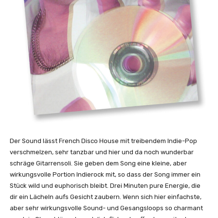
i
c
i
a
l
)
“
v
o
n
Y
o
u
Der Sound lässt French Disco House mit treibendem Indie-Pop
T
verschmelzen, sehr tanzbar und hier und da noch wunderbar
u
schräge Gitarrensoli. Sie geben dem Song eine kleine, aber
b
wirkungsvolle Portion Indierock mit, so dass der Song immer ein
e
Stück wild und euphorisch bleibt. Drei Minuten pure Energie, die
a
dir ein Lächeln aufs Gesicht zaubern. Wenn sich hier einfachste,
n
aber sehr wirkungsvolle Sound- und Gesangsloops so charmant