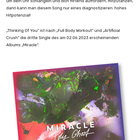
z
um dein Ohr schlängeln und dich flirtend auffordern, mitzutanzen,
e
dann kann man diesem Song nur eines diagnostizieren: hohes
i
Hitpotenzial!
g
e
„Thinking Of You“ ist nach „Full Body Workout“ und „Artificial
n
Crush“ die dritte Single des am 02.06.2023 erscheinenden
Albums „Miracle“.