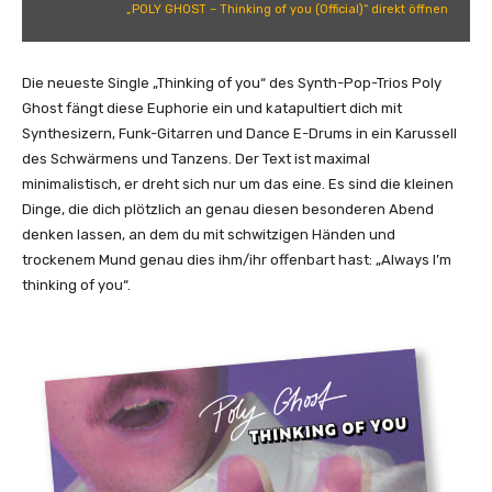
S
„POLY GHOST – Thinking of you (Official)“ direkt öffnen
T
–
T
Die neueste Single „Thinking of you“ des Synth-Pop-Trios Poly
h
Ghost fängt diese Euphorie ein und katapultiert dich mit
i
Synthesizern, Funk-Gitarren und Dance E-Drums in ein Karussell
n
des Schwärmens und Tanzens. Der Text ist maximal
k
minimalistisch, er dreht sich nur um das eine. Es sind die kleinen
i
Dinge, die dich plötzlich an genau diesen besonderen Abend
n
denken lassen, an dem du mit schwitzigen Händen und
g
trockenem Mund genau dies ihm/ihr offenbart hast: „Always I’m
o
thinking of you“.
f
y
o
u
(
O
f
f