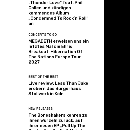
„Thunder Love“ feat. Phil
Collen und kündigen
kommendes Album
„Condemned To Rock’n’Roll“
an
CONCERTS TO GO
MEGADETH erweisen uns ein
letztes Mal die Ehre:
Breakout: Hibernation Of
The Nations Europe Tour
2027
BEST OF THE BEST
Live review: Less Than Jake
erobern das Bürgerhaus
Stollwerk in Köln
NEW RELEASES
The Boneshakers kehren zu
ihren Wurzeln zurück, auf
ihrer neuen EP „Pull Up The