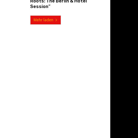
Roots: The Berlin & Hotel
Session“
Mehr laden