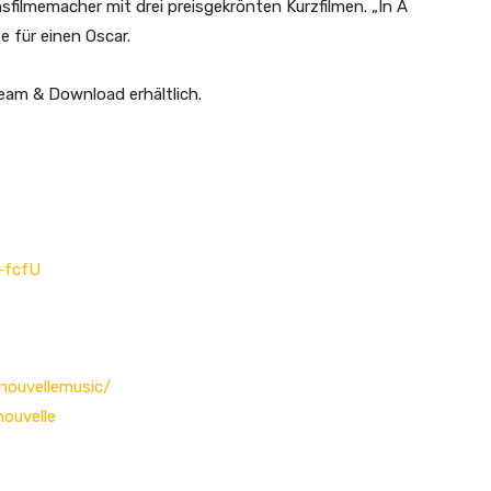
sfilmemacher mit drei preisgekrönten Kurzfilmen. „In A
te für einen Oscar.
eam & Download erhältlich.
-fcfU
nouvellemusic/
ouvelle