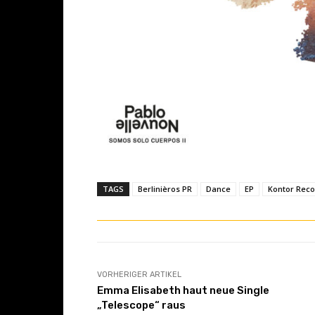
TAGS
Berlinièros PR
Dance
EP
Kontor Rec
VORHERIGER ARTIKEL
Emma Elisabeth haut neue Single
„Telescope“ raus