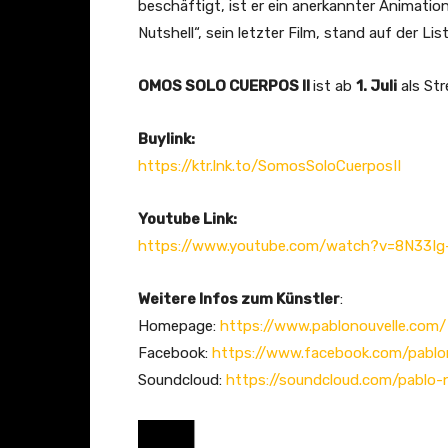
beschäftigt, ist er ein anerkannter Animation
Nutshell“, sein letzter Film, stand auf der Lis
OMOS SOLO CUERPOS II
ist ab
1. Juli
als Str
Buylink:
https://ktr.lnk.to/SomosSoloCuerposII
Youtube Link:
https://www.youtube.com/watch?v=8N33Ig
Weitere Infos zum Künstler
:
Homepage:
https://www.pablonouvelle.com/
Facebook:
https://www.facebook.com/pablo
Soundcloud:
https://soundcloud.com/pablo-n