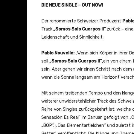
DIE NEUE SINGLE – OUT NOW!
Der renommierte Schweizer Produzent
Pablo
Track
„Somos Solo Cuerpos II“
zurück – ei
Leidenschaft und Sinnlichkeit.
Pablo Nouvelle:
„Wenn sich Körper in ihrer B
soll
„Somos Solo Cuerpos II“
,ein von einem K
sein. Aber gehen wir einen Schritt nach dem a
wenn die Sonne langsam am Horizont versch
Mit seinem treibenden Tempo und den klangv
weiterer unwiderstehlicher Track des Schweiz
Reihe von Singles zurückgekehrt ist, welche 
Sensación Es Real“ im Januar, gefolgt von „C
„BOP“, „Das Elementartielchen“ und zuletzt
Better“ veröffentlicht. Die Klänge und Theme