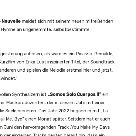
 Nouvelle
meldet sich mit seinem neuen mitreißenden
ne Hymne an ungehemmte, selbstbestimmte
egeisterung auflösen, als wäre es ein Picasso-Gemälde,
urzfilm von Erika Lust inspirierter Titel, der Soundtrack
nderen und spielen die Melodie erstmal hier und jetzt,
windet.“
ollen Synthesizern ist
„Somos Solo Cuerpos II“
ein
er Musikproduzenten, der in diesem Jahr mit einer
die Seele berühren. Das Jahr 2022 begann er mit „La
all Me, Bye“ einen Monat später. Seitdem hat er auch
 im Juni den hervorragenden Track „You Make My Days
n der einzelnen Tracks deuten darauf hin, dass ein