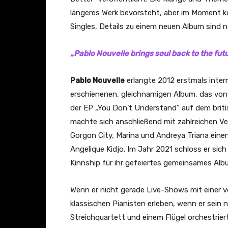
längeres Werk bevorsteht, aber im Moment ko
Singles, Details zu einem neuen Album sind 
„Pablo Nouvelle brings soul back to the fu
Pablo Nouvelle
erlangte 2012 erstmals inter
erschienenen, gleichnamigen Album, das von 
der EP „You Don’t Understand“ auf dem briti
machte sich anschließend mit zahlreichen Ve
Gorgon City, Marina und Andreya Triana eine
Angelique Kidjo. Im Jahr 2021 schloss er sic
Kinnship für ihr gefeiertes gemeinsames A
Wenn er nicht gerade Live-Shows mit einer vo
klassischen Pianisten erleben, wenn er sein
Streichquartett und einem Flügel orchestrier