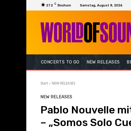
C
27.2
Bochum
Samstag, August 8, 2026
CONCERTS TO GO
NEW RELEASES
B
Start
NEW RELEASES
NEW RELEASES
Pablo Nouvelle m
– „Somos Solo Cue